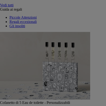
Vedi tutti
Guida ai regali
Piccole Attenzioni
Regali eccezionali
Gli insoliti
Cofanetto di 5 Eau de toilette - Personalizzabili