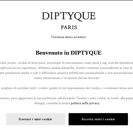
Continua senza accettare
Benvenuto in DIPTYQUE
okie propri, cookie di terze parti, tecnologie di tracciamento come pixel e tag, nonché identificat
gliorare la tua esperienza, effettuare analisi statistiche, fornire contenuti personalizzati in base ai 
stre prestazioni media e web e diffondere annunci pubblicitari personalizzati e non personalizzati
essere memorizzati o recuperati dal tuo browser.
 scegliere di accettare tutti i cookie, gestire le tue impostazioni dei cookie o continuare senza accet
omento, puoi aggiornare le tue preferenze selezionando 'Gestisci i miei cookie' in fondo alla pagi
dettagli, consulta la nostra
politica sulla privacy.
Gestisci i miei cookie
Accetta tutti i cookie