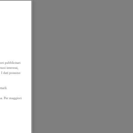
ori pubblicitari
tuoi interessi,
. I dati possono
tarli.
na. Per maggiori