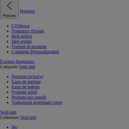
Profumi
Profumi
L'Odissea
Fragranze d'estate
Best sellers
Idee regalo
Formati di scoperta
Cofanetto Personalizzabili
Explore fragrances
Categorie
Vedi tutti
Profumi esclusivi
Eaux de parfum
Eaux de toilette
Profumi solidi
Profumi per capelli
Trattamenti profumati corpo
Vedi tutti
Collezioni
Vedi tutti
Ilio