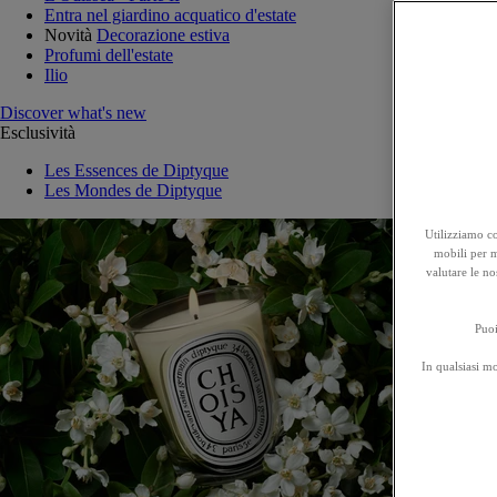
Entra nel giardino acquatico d'estate
Novità
Decorazione estiva
Profumi dell'estate
Ilio
Discover what's new
Esclusività
Les Essences de Diptyque
Les Mondes de Diptyque
Utilizziamo co
mobili per mi
valutare le no
Puoi
In qualsiasi m