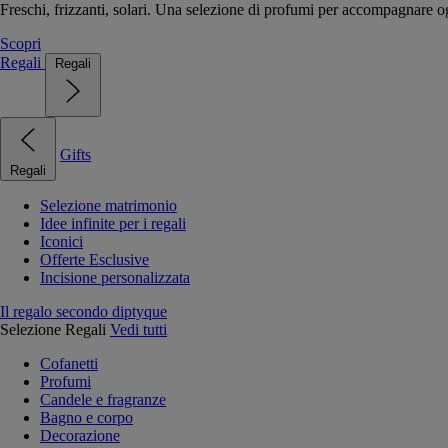
Freschi, frizzanti, solari. Una selezione di profumi per accompagnare og
Scopri
Regali
Regali
Gifts
Regali
Selezione matrimonio
Idee infinite per i regali
Iconici
Offerte Esclusive
Incisione personalizzata
Il regalo secondo diptyque
Selezione Regali
Vedi tutti
Cofanetti
Profumi
Candele e fragranze
Bagno e corpo
Decorazione