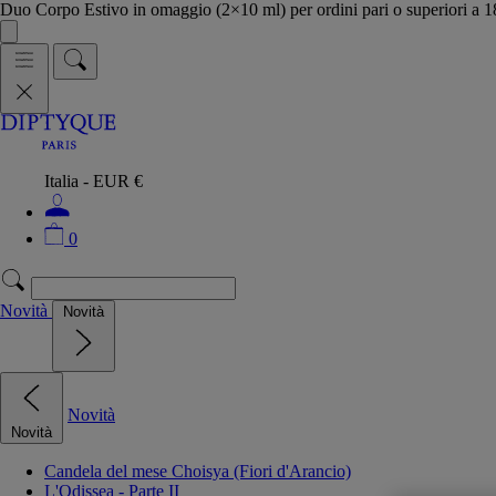
Duo Corpo Estivo in omaggio (2×10 ml) per ordini pari o superiori a
Italia - EUR €
0
Novità
Novità
Novità
Novità
Candela del mese Choisya (Fiori d'Arancio)
L'Odissea - Parte II