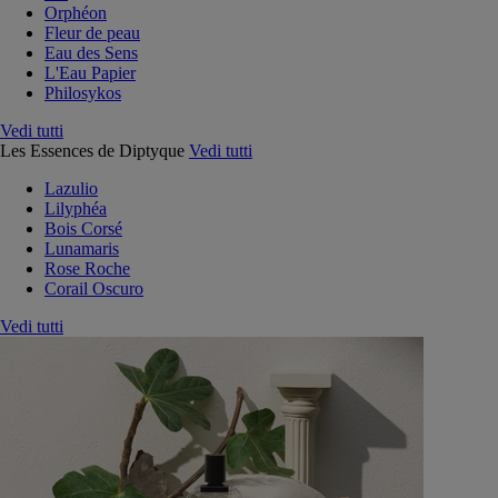
Orphéon
Fleur de peau
Eau des Sens
L'Eau Papier
Philosykos
Vedi tutti
Les Essences de Diptyque
Vedi tutti
Lazulio
Lilyphéa
Bois Corsé
Lunamaris
Rose Roche
Corail Oscuro
Vedi tutti