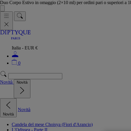
Duo Corpo Estivo in omaggio (2×10 ml) per ordini pari o superiori a
Italia - EUR €
0
Novità
Novità
Novità
Novità
Candela del mese Choisya (Fiori d'Arancio)
L'Odissea - Parte II