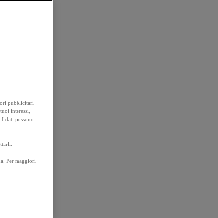
ori pubblicitari
tuoi interessi,
. I dati possono
tarli.
na. Per maggiori