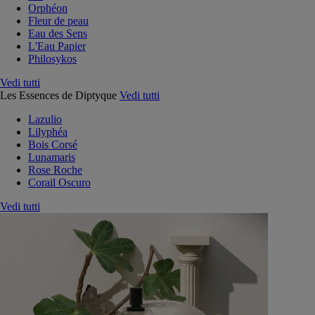
Orphéon
Fleur de peau
Eau des Sens
L'Eau Papier
Philosykos
Vedi tutti
Les Essences de Diptyque
Vedi tutti
Lazulio
Lilyphéa
Bois Corsé
Lunamaris
Rose Roche
Corail Oscuro
Vedi tutti