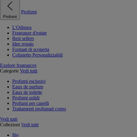
Profumi
Profumi
L'Odissea
Fragranze d'estate
Best sellers
Idee regalo
Formati di scoperta
Cofanetto Personalizzabili
Explore fragrances
Categorie
Vedi tutti
Profumi esclusivi
Eaux de parfum
Eaux de toilette
Profumi solidi
Profumi per capelli
Trattamenti profumati corpo
Vedi tutti
Collezioni
Vedi tutti
Ilio