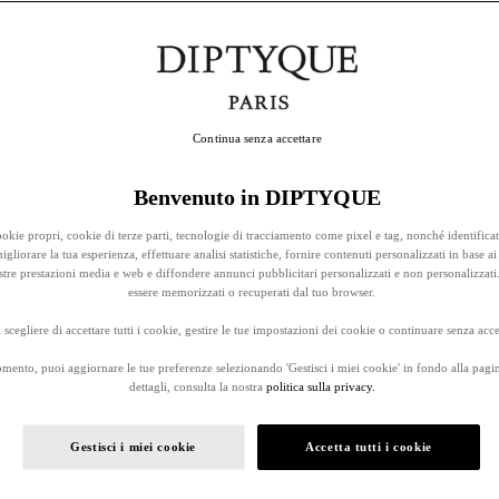
Continua senza accettare
Benvenuto in DIPTYQUE
okie propri, cookie di terze parti, tecnologie di tracciamento come pixel e tag, nonché identificat
gliorare la tua esperienza, effettuare analisi statistiche, fornire contenuti personalizzati in base ai 
stre prestazioni media e web e diffondere annunci pubblicitari personalizzati e non personalizzati
essere memorizzati o recuperati dal tuo browser.
 scegliere di accettare tutti i cookie, gestire le tue impostazioni dei cookie o continuare senza accet
omento, puoi aggiornare le tue preferenze selezionando 'Gestisci i miei cookie' in fondo alla pagi
dettagli, consulta la nostra
politica sulla privacy.
Gestisci i miei cookie
Accetta tutti i cookie