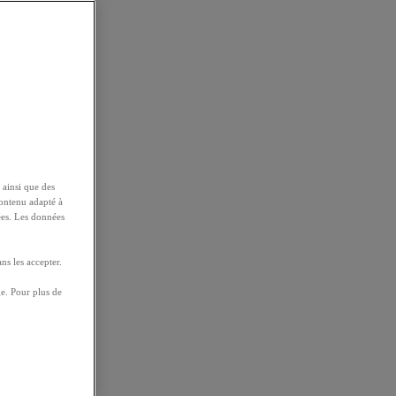
 ainsi que des
contenu adapté à
ées. Les données
ns les accepter.
e. Pour plus de