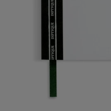
Fabriqué à la main en Italie.
Histoire
Engagements
Conseils d'utilisation
Histoire
Diptyque vous invite à pénétrer dans son atelier d'artiste. Un espace
personnel et intime inspiré du bureau des trois fondateurs de la Maison.
Une ode à l'imagination et à la créativité sans entraves.
Les accessoires de bureau et les objets en porcelaine décorée de cette
collection vous invitent à vous évader et à découvrir de nouveaux
horizons artistiques.
De l'univers enchanté des jardins mythologiques aux motifs narratifs et
graphiques, chaque objet conjugue art et fonctionnalité. Un hommage
à la puissance de l'univers du design créé par la Maison.