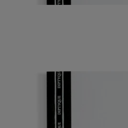
pensées sur le papier.
Lire moins
Recharge
Pour carnet de notes
96 pages lignées
Prolonger l’aventure créative. Les couvertures de carnets illustrées se
conservent pour y glisser la recharge, et prendre des notes à l'infini.
Lire la suite
Ces pages invitent à annoter de nouvelles réflexions et à coucher ses
pensées sur le papier.
Lire moins
Recharge
Pour carnet de notes
96 pages lignées
Prolonger l’aventure créative. Les couvertures de carnets illustrées se
conservent pour y glisser la recharge, et prendre des notes à l'infini.