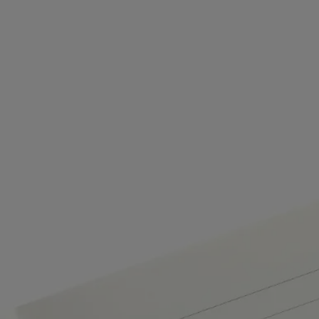
Conseils d'utilisation
- Conçue pour s'adapter au carnet A5, cette recharge vous permet de
conserver votre couverture de carnet Diptyque préférée en vous offrant
la possibilité d'y ajouter de nouvelles pages. En d'autres termes : ne
cessez jamais d'écrire !
- Insérez la recharge dans la couverture du carnet.
Engagements
Fabriqué en Italie
Cet objet a été fabriqué en Italie.
Savoir-faire
Fabriqué à la main dans un atelier italien.