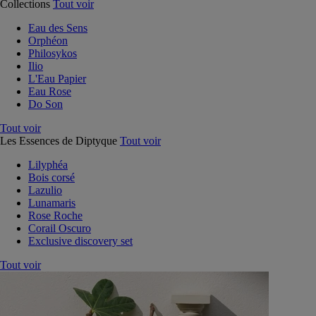
Collections
Tout voir
Eau des Sens
Orphéon
Philosykos
Ilio
L'Eau Papier
Eau Rose
Do Son
Tout voir
Les Essences de Diptyque
Tout voir
Lilyphéa
Bois corsé
Lazulio
Lunamaris
Rose Roche
Corail Oscuro
Exclusive discovery set
Tout voir