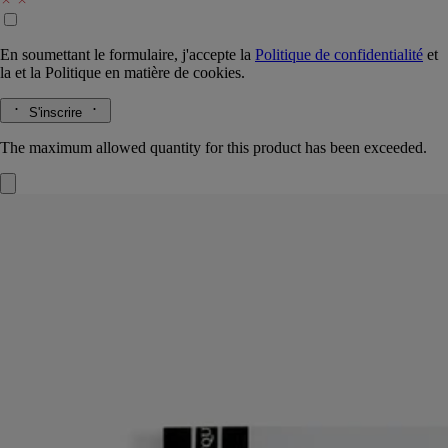
En soumettant le formulaire, j'accepte la
Politique de confidentialité
et
la
et la
Politique en matière de cookies.
S'inscrire
The maximum allowed quantity for this product has been exceeded.
Recharge
Pour carnet de notes
96 pages lignées
Prolonger l’aventure créative. Les couvertures de carnets illustrées se
conservent pour y glisser la recharge, et prendre des notes à l'infini.
Lire la suite
Ces pages invitent à annoter de nouvelles réflexions et à coucher ses