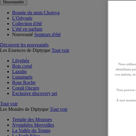
Nouveautés
Bougie du mois Choisya
L'Odyssée
Collection d'été
L'été en parfum
Nouveauté
Senteurs d'été
Découvrir les nouveautés
Les Essences de Diptyque
Tout voir
Lilyphéa
Nous utilison
Bois corsé
identifiants p
Lazulio
vos intérets, 
Lunamaris
Rose Roche
Corail Oscuro
Vous pouvez ch
Exclusive discovery set
À tout moment
Tout voir
Les Mondes de Diptyque
Tout voir
Temple des Mousses
Nymphées Merveilles
La Vallée du Temps
La Forêt Rêve