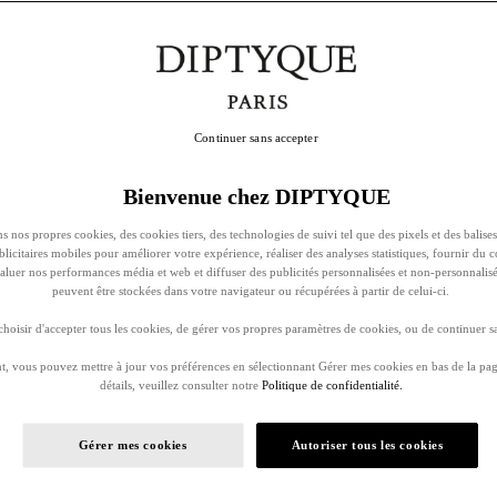
Continuer sans accepter
Bienvenue chez DIPTYQUE
s nos propres cookies, des cookies tiers, des technologies de suivi tel que des pixels et des balises
ublicitaires mobiles pour améliorer votre expérience, réaliser des analyses statistiques, fournir du 
évaluer nos performances média et web et diffuser des publicités personnalisées et non-personnalis
peuvent être stockées dans votre navigateur ou récupérées à partir de celui-ci.
oisir d'accepter tous les cookies, de gérer vos propres paramètres de cookies, ou de continuer sa
, vous pouvez mettre à jour vos préférences en sélectionnant Gérer mes cookies en bas de la pag
détails, veuillez consulter notre
Politique de confidentialité.
Gérer mes cookies
Autoriser tous les cookies