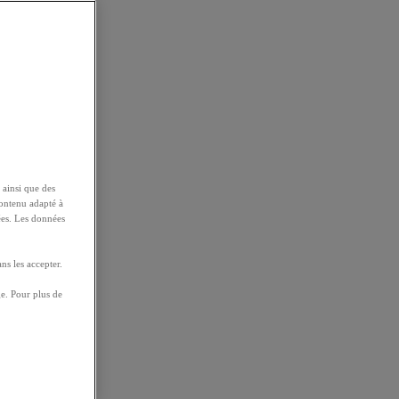
 ainsi que des
contenu adapté à
ées. Les données
ns les accepter.
e. Pour plus de