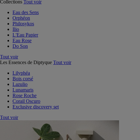
Collections
Tout voir
Eau des Sens
Orphéon
Philosykos
Ilio
L'Eau Papier
Eau Rose
Do Son
Tout voir
Les Essences de Diptyque
Tout voir
Lilyphéa
Bois corsé
Lazulio
Lunamaris
Rose Roche
Corail Oscuro
Exclusive discovery set
Tout voir