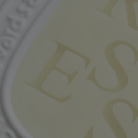
Ingrédients
Pour découvrir les consignes d'étiquetage,
cliquez ici
.
Veuillez noter : les listes d'ingrédients des produits Diptyque sont
régulièrement mises à jour. Avant toute utilisation, veuillez toujours
vérifier les ingrédients figurant sur l'emballage du produit afin de vous
assurer qu'ils conviennent à vos besoins personnels
Engagements
Fabriqué en France
Nos ovales en céramique sont coulés à la main dans notre usine du sud
de la France.
En toute transparence
Souhaitez-vous en savoir plus sur nos partenaires et les origines de nos
matières premières ?
Visitez notre plateforme de transparence