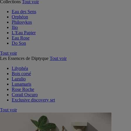
Collections
Tout voir
Eau des Sens
Orphéon
Philosykos
Ilio
L'Eau Papier
Eau Rose
Do Son
Tout voir
Les Essences de Diptyque
Tout voir
Lilyphéa
Bois corsé
Lazulio
Lunamaris
Rose Roche
Corail Oscuro
Exclusive discovery set
Tout voir