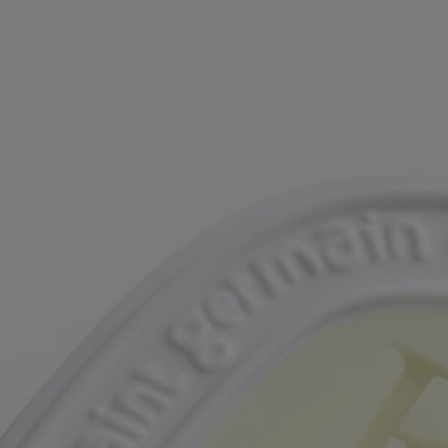
un raffinement au luxe discret. Il est habillé d’un sobre et élégant
cordon de coton vert aux couleurs des murs de la maison, qui l’aide à
s’accrocher facilement, partout.
Il libérera ses effluves délicieux pendant une durée minimum de trois
mois.
Conseils d'utilisation
- Conçu pour être utilisé dans les petits espaces tels que les commodes,
les placards ou sur les poignées de porte.
- Doit être conservé à l'abri de la lumière directe du soleil et stocké à
température ambiante. Ne pas placer dans une voiture.
Caractéristiques
- Conçu pour être utilisé dans les petits espaces tels que les tiroirs, les
placards, les armoires et les salles de bain (< 10 m2)
- L'ovale parfumé diffusera ses somptueuses senteurs pendant au moins
trois mois.
- Dimensions : hauteur 9,9 cm ; largeur 7,9 cm