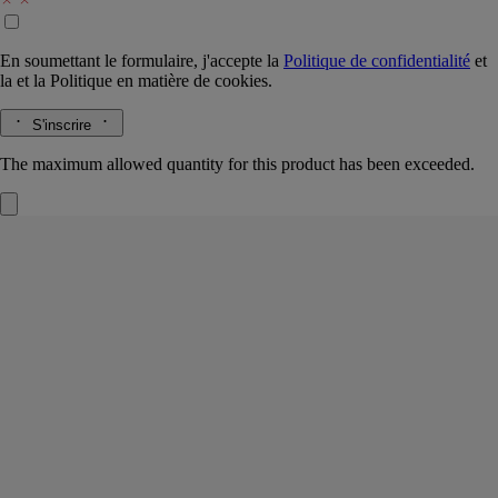
En soumettant le formulaire, j'accepte la
Politique de confidentialité
et
la
et la
Politique en matière de cookies.
S'inscrire
The maximum allowed quantity for this product has been exceeded.
Roses
Palet de cire
L'herbier des fleurs
Ode à la muse du jardin. Un bouquet de roses tendres, fraîchement
cueilli, dans un palet de cire parfumé, encadré d’un médaillon de
porcelaine.
Lire la suite