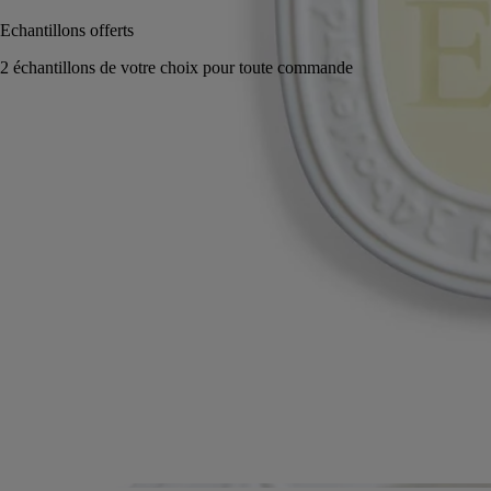
Fabriqué en France, en toute transparence.
Histoire
Engagements
Conseils d'utilisation
Caractéristiques
Ingrédients
Histoire
Le Palet Parfumé de diptyque diffuse lentement les célèbres fragrances.
Chaque galet de cire parfumé gravé au cœur des lettres dansantes au
nom de la senteur, est entouré d’un médaillon en porcelaine blanche,