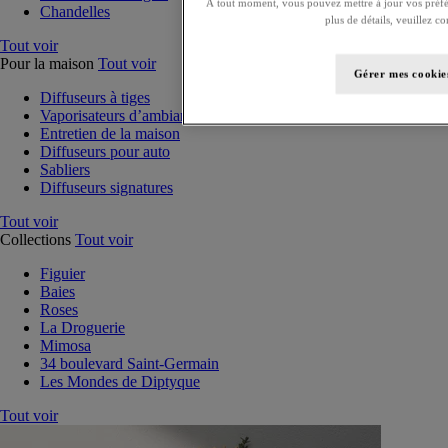
À tout moment, vous pouvez mettre à jour vos préfé
Chandelles
plus de détails, veuillez c
Tout voir
Pour la maison
Tout voir
Gérer mes cookie
Diffuseurs à tiges
Vaporisateurs d’ambiance
Entretien de la maison
Diffuseurs pour auto
Sabliers
Diffuseurs signatures
Tout voir
Collections
Tout voir
Figuier
Baies
Roses
La Droguerie
Mimosa
34 boulevard Saint-Germain
Les Mondes de Diptyque
Tout voir