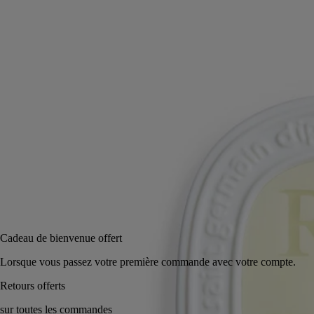
Ode à la muse du jardin. Un bouquet de roses tendres, fraîchement
cueilli, dans un palet de cire parfumé, encadré d’un médaillon de
porcelaine.
Lire la suite
Accroché sur une porte ou glissé dans une armoire, un tiroir, il diffuse
ses notes délicates et fleuries. Un raffinement discret dans un objet
inédit et pourtant étrangement familier.
Lire moins
Ajouter au panier
CA $98
Cadeau de bienvenue offert
Lorsque vous passez votre première commande avec vot