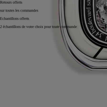
Fabriqué en France, en toute transparence. Rechargeable à l'infini.
Histoire
Engagements
Ingrédients
Histoire
Un hommage à l'amour mythique entre Psyché et Éros, qui donna
naissance à leur fille, Hédone. Une seule senteur peut traduire cette
légende : les muscs. Au cœur de Fleur de Peau, ils se font cotonneux,
duveteux ou doux. Sublimés par l'iris et la graine d'ambrette, ils