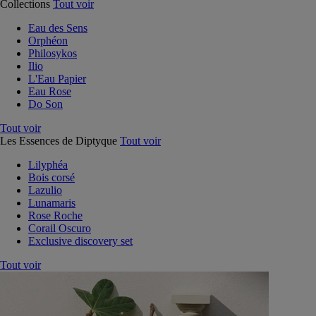
Collections
Tout voir
Eau des Sens
Orphéon
Philosykos
Ilio
L'Eau Papier
Eau Rose
Do Son
Tout voir
Les Essences de Diptyque
Tout voir
Lilyphéa
Bois corsé
Lazulio
Lunamaris
Rose Roche
Corail Oscuro
Exclusive discovery set
Tout voir