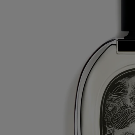
Tous nos parfums sont fabriqués en France
En toute transparence
Souhaitez-vous en savoir plus sur nos partenaires et les origines de nos
matières premières ?
Visitez notre plateforme de transparence
Flacon rechargeable
Nos flacons de parfums emblématiques peuvent être rechargés dans
certaines boutiques. Il vous suffit d'apporter votre flacon vide dans une
boutique Diptyque participante pour le recharger.
Liste des boutiques
Consignes de tri
La bouteille en verre et la boite en carton sont recyclables. Veuillez les
déposer dans les bacs de tri appropriés.