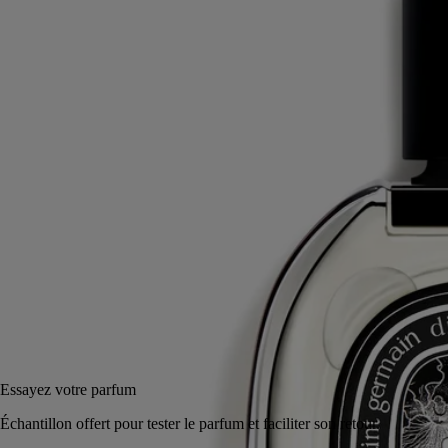
Musc, Iris, Ambrette, Baies Roses
Un mythe antique traduit en parfum. Pour Diptyque, seuls les muscs
pouvaient célébrer les amours d’Éros et de Psyché.
Lire la suite
Au cœur de l’eau de parfum Fleur de Peau, ils sont tour à tour
duveteux, cotonneux ou moelleux. Soulignés par l’iris et la graine
d’ambrette, ils révèlent toute leur dimension tactile.
Lire moins
75 ml
200 ml
Ajouter au panier
CA $351
Essayez votre parfum
Échantillon offert pour tester le parfum et faciliter son retour.