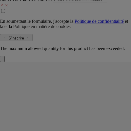
En soumettant le formulaire, j'accepte la
Politique de confidentialité
et
la
et la
Politique en matière de cookies.
S'inscrire
The maximum allowed quantity for this product has been exceeded.
Fleur de Peau
Eau de parfum
Musc, Iris, Ambrette, Baies Roses
Un mythe antique traduit en parfum. Pour Diptyque, seuls les muscs
pouvaient célébrer les amours d’Éros et de Psyché.
Lire la suite