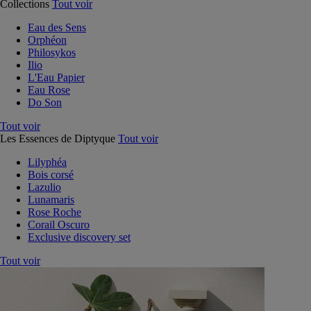
Collections
Tout voir
Eau des Sens
Orphéon
Philosykos
Ilio
L'Eau Papier
Eau Rose
Do Son
Tout voir
Les Essences de Diptyque
Tout voir
Lilyphéa
Bois corsé
Lazulio
Lunamaris
Rose Roche
Corail Oscuro
Exclusive discovery set
Tout voir