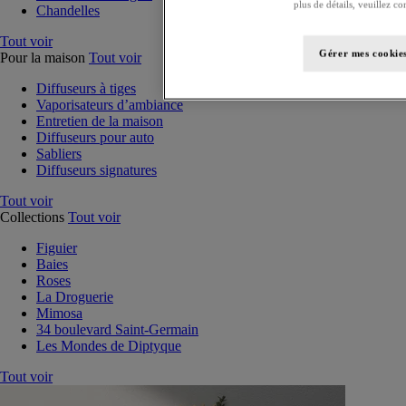
plus de détails, veuillez co
Chandelles
Tout voir
Gérer mes cookie
Pour la maison
Tout voir
Diffuseurs à tiges
Vaporisateurs d’ambiance
Entretien de la maison
Diffuseurs pour auto
Sabliers
Diffuseurs signatures
Tout voir
Collections
Tout voir
Figuier
Baies
Roses
La Droguerie
Mimosa
34 boulevard Saint-Germain
Les Mondes de Diptyque
Tout voir