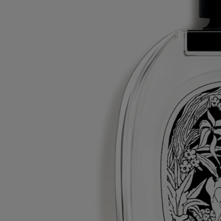
Flacon rechargeable
Nos flacons de parfums emblématiques peuvent être rechargés dans
certaines boutiques. Il vous suffit d'apporter votre flacon vide dans une
boutique Diptyque participante pour le recharger.
Liste des boutiques
Consignes de tri
La bouteille en verre et la boite en carton sont recyclables. Veuillez les
déposer dans les bacs de tri appropriés.