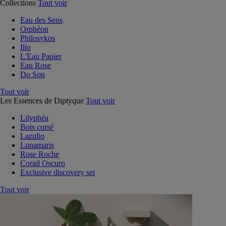
Collections
Tout voir
Eau des Sens
Orphéon
Philosykos
Ilio
L'Eau Papier
Eau Rose
Do Son
Tout voir
Les Essences de Diptyque
Tout voir
Lilyphéa
Bois corsé
Lazulio
Lunamaris
Rose Roche
Corail Oscuro
Exclusive discovery set
Tout voir