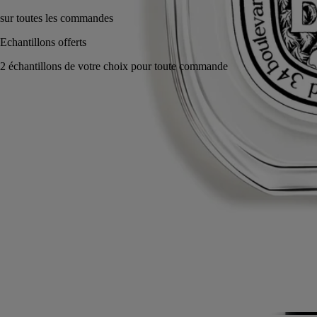
Fabriqué en France, en toute transparence. Rechargeable à l'infini.
Histoire
Engagements
Ingrédients
Histoire
Souvenir des forêts sacrées du Vietnam : l’odeur veloutée et lactée à
peine épicée du santal que l’on faisait brûler dans les temples. Yves
Coueslant, un des fondateurs de la Maison, n’a jamais oublié ce
parfum d’enfance illustré par le santal.