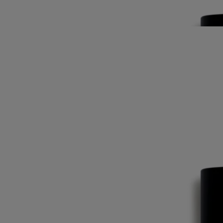
sacrés. Les notes vives de myrte et de cyprès ajoutent fraîcheur et
légèreté.
Lire moins
Iconique
Tam Dao
Eau de toilette
Santal, Cèdre, Cyprès, Myrte
Extraits d’enfance. L’eau de toilette Tam Dao puise dans les souvenirs
d’Yves Coueslant, un des fondateurs de la Maison Diptyque.
Lire la suite
À peine épicé, le santal rappelle les forêts du Vietnam et les temples
sacrés. Les notes vives de myrte et de cyprès ajoutent fraîcheur et
légèreté.
Lire moins
Iconique
Tam Dao
Eau de toilette
Santal, Cèdre, Cyprès, Myrte