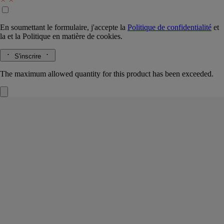
En soumettant le formulaire, j'accepte la
Politique de confidentialité
et
la
et la
Politique en matière de cookies.
S'inscrire
The maximum allowed quantity for this product has been exceeded.
Tam Dao
Eau de toilette
Santal, Cèdre, Cyprès, Myrte
Extraits d’enfance. L’eau de toilette Tam Dao puise dans les souvenirs
d’Yves Coueslant, un des fondateurs de la Maison Diptyque.
Lire la suite
À peine épicé, le santal rappelle les forêts du Vietnam et les temples