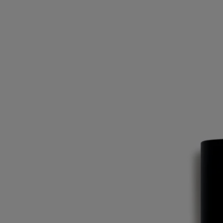
Ingrédients
alcohol denat. (sd alcohol 40-b) - parfum (fragrance) - aqua (water) -
linalool - limonene
Diptyque met régulièrement à jour les listes d'ingrédients de ses
produits. Avant toute utilisation, veuillez vous référer à l'emballage
pour consulter les informations les plus récentes et vous assurer que les
ingrédients conviennent à votre usage personnel.
Engagements
Fabriqué en France
Tous nos parfums sont fabriqués en France
En toute transparence
Souhaitez-vous en savoir plus sur nos partenaires et les origines de nos
matières premières ?
Visitez notre plateforme de transparence