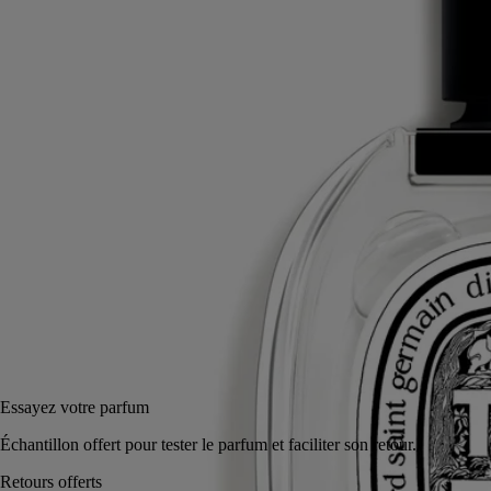
Extraits d’enfance. L’eau de toilette Tam Dao puise dans les souvenirs
d’Yves Coueslant, un des fondateurs de la Maison Diptyque.
Lire la suite
À peine épicé, le santal rappelle les forêts du Vietnam et les temples
sacrés. Les notes vives de myrte et de cyprès ajoutent fraîcheur et
légèreté.
Lire moins
50 ml
100 ml
Ajouter au panier
CA $263
Essayez votre parfum
Échantillon offert pour tester le parfum et faciliter son retour.