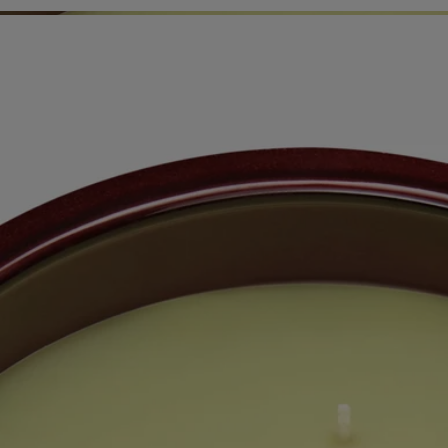
Caractéristiques
Ingrédients
Histoire
Le pot de la bougie parfumée « intérieur et extérieur » a été développé
avec Virebent, un fabricant de porcelaine de renom. La terre cuite a été
choisie pour son caractère rustique et artisanal, qui donne corps et vie à
l’ovale emblématique de la marque. Entièrement fabriquée à la main,
chaque bougie est présentée dans une boite à chapeau signature,
parfaite pour offrir.
Conseils d'utilisation
La bougie peut être utilisée en intérieur et en extérieur.
Comment utiliser votre bougie ?
Lors de la première utilisation, laissez la bougie brûler pendant 4
heures, jusqu'à ce que toute la cire soit liquide en surface.