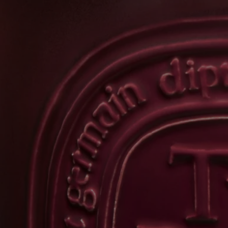
Fabriqué à la main en France
Nos bougies très grand modèle sont fabriquées dans notre usine du sud
de la France, où la cire est coulée à la main dans un pot en terre cuite
artisanal.
En toute transparence
Souhaitez-vous en savoir plus sur nos partenaires et les origines de nos
matières premières ?
Visitez notre plateforme de transparence
Article réutilisable
Tous nos pots à bougies sont conçus pour durer et peuvent être
réutilisés à l'infini. Utilisez nos accessoires pour leur offrir une seconde
vie.
Consignes de tri
Le pot en céramique n'est pas recyclable. Si vous ne souhaitez pas le
réutiliser, veuillez le jeter avec vos déchets ménagers.