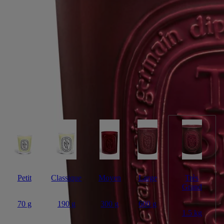
Fabriquée à la main
Énigmatique, chavirante. Cette bougie à cinq mèches exprime le
parfum capiteux de la tubéreuse, cette fleur blanche à la longue tige
élancée.
Lire la suite
Dans son pot en terre cuite, fabriqué à la main, elle se livre comme à la
tombée de la nuit quand elle déploie sa sensualité narcotique. Ses cinq
flammes illumineront et parfumeront de grands espaces intérieurs et
extérieurs.
Lire moins
Petit
Classique
Moyen
Large
Très
Grand
70 g
190 g
300 g
600 g
1.5 kg