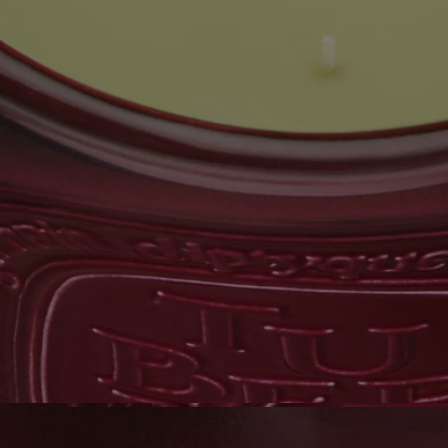
- Format : hauteur 18cm; diamètre 16cm
Pour lire les caractéristiques et mentions d’étiquetage,
cliquer ici.
Avertissement : les listes d'ingrédients entrant dans la composition des
produits Diptyque sont régulièrement mises à jour. Avant d'utiliser un
produit Diptyque, veuillez lire la liste d'ingrédients située sur son
emballage afin de vous assurer que les ingrédients sont adaptés à votre
utilisation personnelle.
Ingrédients
Pour découvrir les consignes d'étiquetage, cliquez ici.
Veuillez noter : les listes d'ingrédients des produits Diptyque sont
régulièrement mises à jour. Avant toute utilisation, veuillez toujours
vérifier les ingrédients figurant sur l'emballage du produit afin de vous
assurer qu'ils sont adaptés à vos besoins personnels.
Engagements