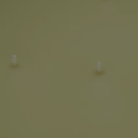
- Coupez régulièrement la mèche (longueur idéale entre 3 et 5 mm).
- Veillez à ce que la mèche soit droite et centrée lorsque vous éteignez
la flamme.
- Nous vous recommandons d'aérer votre intérieur après avoir fait
brûler une bougie.
Pot durable : Le pot emblématique de la bougie Diptyque est durable et
réutilisable. Une fois la cire consumée, vous pouvez le réutiliser
comme contenant pratique et décoratif pour apporter du cachet à votre
espace de travail, organiser élégamment vos affaires dans la salle de
bain, ou sublimer votre salon.
Caractéristiques
- Adaptée aux grandes pièces et extérieur
- Parfumage progressif et rémanent (optimal au bout d’environ 20
minutes).
- Cette bougie peut aussi bien être utilisée en intérieur qu’en extérieur.
- Contenance : 1,5kg
- Durée de combustion : environ 120 heures