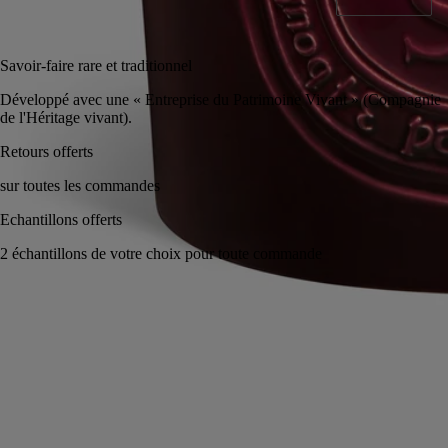
Ajouter au panier
CA $594
Savoir-faire rare et traditionnel
Développé avec une « Entreprise du Patrimoine Vivant » (Compagnie
de l'Héritage vivant).
Retours offerts
sur toutes les commandes
Echantillons offerts
2 échantillons de votre choix pour toute commande
Fabriqué à la main en France, en toute transparence. Cire coulée à la
main.
Histoire
Engagements
Conseils d'utilisation