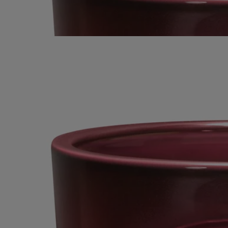
Dans son pot en terre cuite, fabriqué à la main, elle se livre comme à la
tombée de la nuit quand elle déploie sa sensualité narcotique. Ses cinq
flammes illumineront et parfumeront de grands espaces intérieurs et
extérieurs.
Lire moins
Tubéreuse
Bougie Très Grand Modèle
Fabriquée à la main
Énigmatique, chavirante. Cette bougie à cinq mèches exprime le
parfum capiteux de la tubéreuse, cette fleur blanche à la longue tige
élancée.
Lire la suite
Dans son pot en terre cuite, fabriqué à la main, elle se livre comme à la
tombée de la nuit quand elle déploie sa sensualité narcotique. Ses cinq
flammes illumineront et parfumeront de grands espaces intérieurs et
extérieurs.
Lire moins
Tubéreuse
Bougie Très Grand Modèle