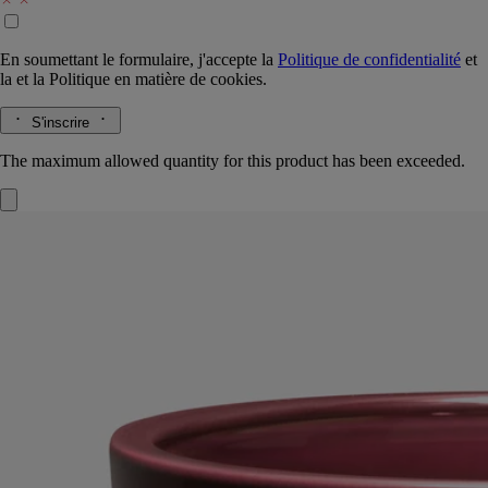
En soumettant le formulaire, j'accepte la
Politique de confidentialité
et
la
et la
Politique en matière de cookies.
S'inscrire
The maximum allowed quantity for this product has been exceeded.
Tubéreuse
Bougie Très Grand Modèle
Fabriquée à la main
Énigmatique, chavirante. Cette bougie à cinq mèches exprime le
parfum capiteux de la tubéreuse, cette fleur blanche à la longue tige
élancée.
Lire la suite