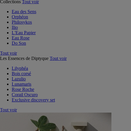
Collections
Tout voir
Eau des Sens
Orphéon
Philosykos
Ilio
L'Eau Papier
Eau Rose
Do Son
Tout voir
Les Essences de Diptyque
Tout voir
Lilyphéa
Bois corsé
Lazulio
Lunamaris
Rose Roche
Corail Oscuro
Exclusive discovery set
Tout voir