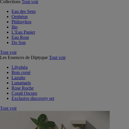
Collections
Tout voir
Eau des Sens
Orphéon
Philosykos
Ilio
L'Eau Papier
Eau Rose
Do Son
Tout voir
Les Essences de Diptyque
Tout voir
Lilyphéa
Bois corsé
Lazulio
Lunamaris
Rose Roche
Corail Oscuro
Exclusive discovery set
Tout voir