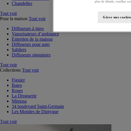
plus de détails, veuillez co
Chandelles
Tout voir
Gérer mes cookie
Pour la maison
Tout voir
Diffuseurs à tiges
Vaporisateurs d’ambiance
Entretien de la maison
Diffuseurs pour auto
Sabliers
Diffuseurs signatures
Tout voir
Collections
Tout voir
Figuier
Baies
Roses
La Droguerie
Mimosa
34 boulevard Saint-Germain
Les Mondes de Diptyque
Tout voir