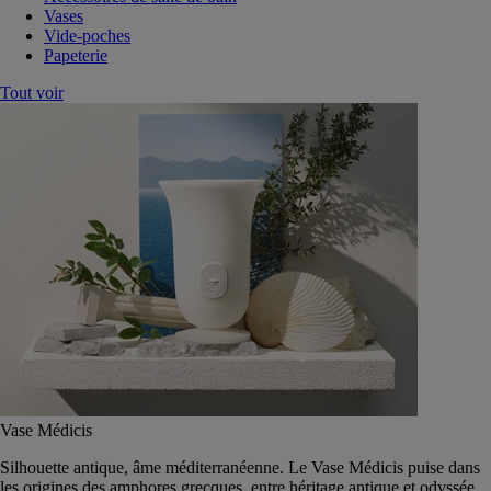
Vases
Vide-poches
Papeterie
Tout voir
Vase Médicis
Silhouette antique, âme méditerranéenne. Le Vase Médicis puise dans
les origines des amphores grecques, entre héritage antique et odyssée