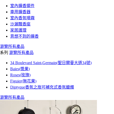
室內擴香擺件
車用擴香器
室內香氛噴霧
沙漏飄香座
家居護理
意想不到的擴香
瀏覽所有產品
系列
瀏覽所有產品
34 Boulevard Saint-Germain(聖日爾曼大道34號)
Baies(漿果)
Roses(玫瑰)
Figuier(無花果)
Diptyque香氛之旅可補充式香氛蠟燭
瀏覽所有產品