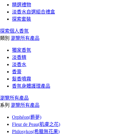
精選禮物
淡香水自選組合禮盒
探索套裝
探索個人香氛
類別
瀏覽所有產品
獨家香氛
淡香精
淡香水
香膏
髮香噴霧
香氛身體護理產品
瀏覽所有產品
系列
瀏覽所有產品
Orphéon(爵夢)
Fleur de Peau(肌膚之花)
Philosykos(希臘無花果)