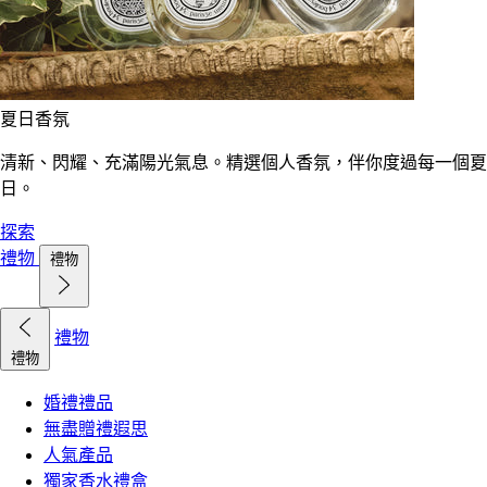
夏日香氛
清新、閃耀、充滿陽光氣息。精選個人香氛，伴你度過每一個夏
日。
探索
禮物
禮物
禮物
禮物
婚禮禮品
無盡贈禮遐思
人氣產品
獨家香水禮盒