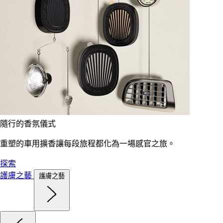
隨行的香氛儀式
重塑的車用擴香讓每段旅程都化為一場感官之旅。
探索
護膚之藝
護膚之藝