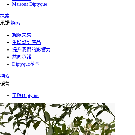
Maisons Diptyque
探索
承諾
探索
想像未來
生態設計產品
提升我們的影響力
共同承諾
Diptyque基金
探索
機會
了解Diptyque