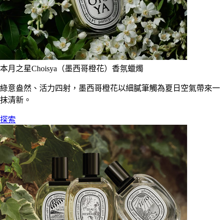
本月之星Choisya（墨西哥橙花）香氛蠟燭
綠意盎然、活力四射，墨西哥橙花以細膩筆觸為夏日空氣帶來一
抹清新。
探索