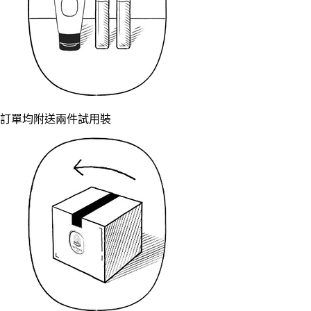
訂單均附送兩件試用裝