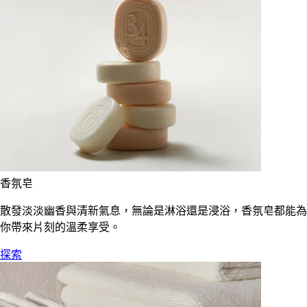
香氛皂
散發淡淡幽香與清新氣息，無論是淋浴還是浸浴，香氛皂都能為
你帶來片刻的溫柔享受。
探索