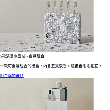
5款淡香水套裝 - 自選組合
一款可自選組合的禮盒，內含五支淡香，送禮自用兩相宜。
組合你的禮盒