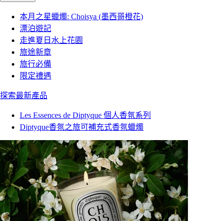
本月之星蠟燭: Choisya (墨西哥橙花)
漂泊遊記
走進夏日水上花園
旅途新章
旅行必備
限定禮遇
探索最新產品
Les Essences de Diptyque 個人香氛系列
Diptyque香氛之旅可補充式香氛蠟燭