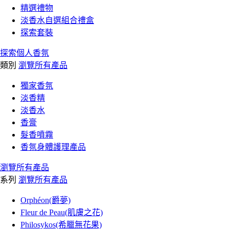
精選禮物
淡香水自選組合禮盒
探索套裝
探索個人香氛
類別
瀏覽所有產品
獨家香氛
淡香精
淡香水
香膏
髮香噴霧
香氛身體護理產品
瀏覽所有產品
系列
瀏覽所有產品
Orphéon(爵夢)
Fleur de Peau(肌膚之花)
Philosykos(希臘無花果)