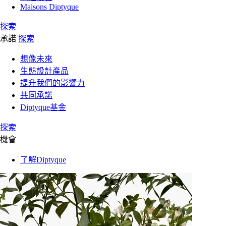
Maisons Diptyque
探索
承諾
探索
想像未來
生態設計產品
提升我們的影響力
共同承諾
Diptyque基金
探索
機會
了解Diptyque