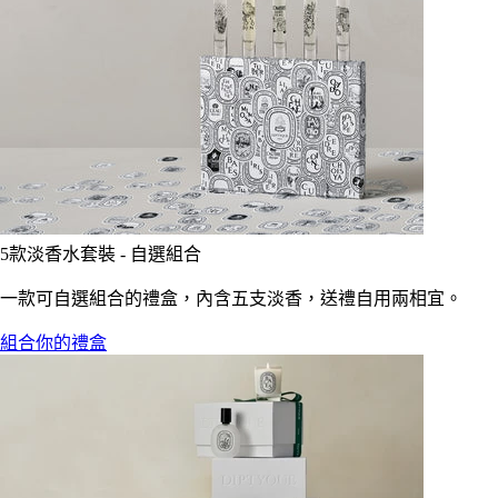
5款淡香水套裝 - 自選組合
一款可自選組合的禮盒，內含五支淡香，送禮自用兩相宜。
組合你的禮盒