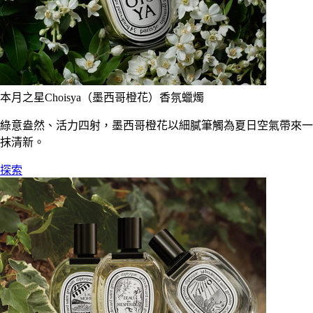
本月之星Choisya（墨西哥橙花）香氛蠟燭
綠意盎然、活力四射，墨西哥橙花以細膩筆觸為夏日空氣帶來一
抹清新。
探索