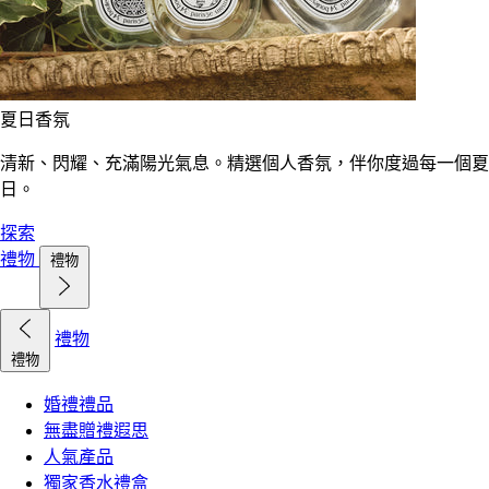
夏日香氛
清新、閃耀、充滿陽光氣息。精選個人香氛，伴你度過每一個夏
日。
探索
禮物
禮物
禮物
禮物
婚禮禮品
無盡贈禮遐思
人氣產品
獨家香水禮盒