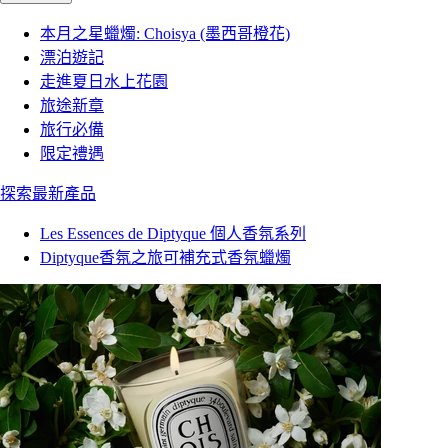
本月之星蠟燭: Choisya (墨西哥橙花)
漂泊遊記
走進夏日水上花園
旅途新章
旅行必備
限定禮遇
探索最新產品
Les Essences de Diptyque 個人香氛系列
Diptyque香氛之旅可補充式香氛蠟燭