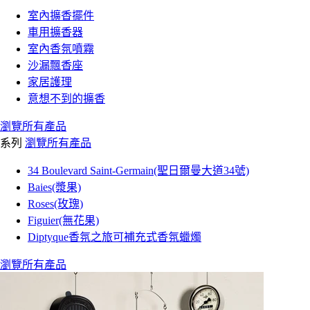
室內擴香擺件
車用擴香器
室內香氛噴霧
沙漏飄香座
家居護理
意想不到的擴香
瀏覽所有產品
系列
瀏覽所有產品
34 Boulevard Saint-Germain(聖日爾曼大道34號)
Baies(漿果)
Roses(玫瑰)
Figuier(無花果)
Diptyque香氛之旅可補充式香氛蠟燭
瀏覽所有產品