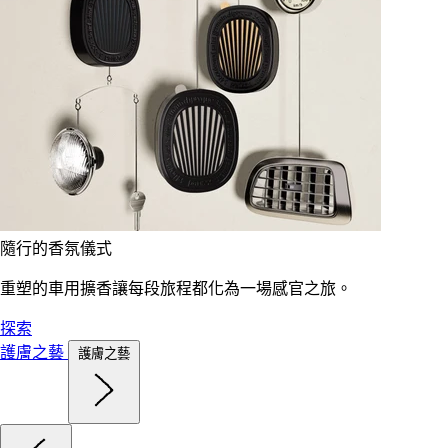
隨行的香氛儀式
重塑的車用擴香讓每段旅程都化為一場感官之旅。
探索
護膚之藝
護膚之藝