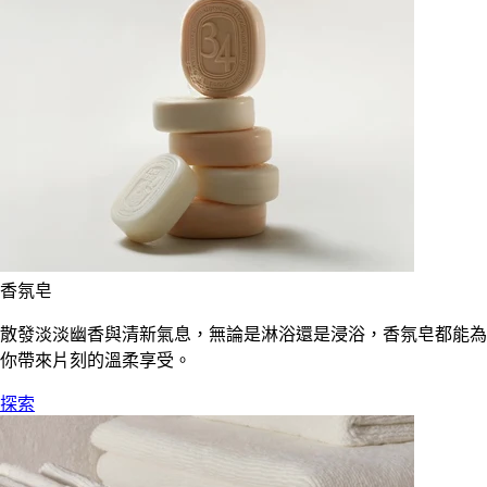
香氛皂
散發淡淡幽香與清新氣息，無論是淋浴還是浸浴，香氛皂都能為
你帶來片刻的溫柔享受。
探索