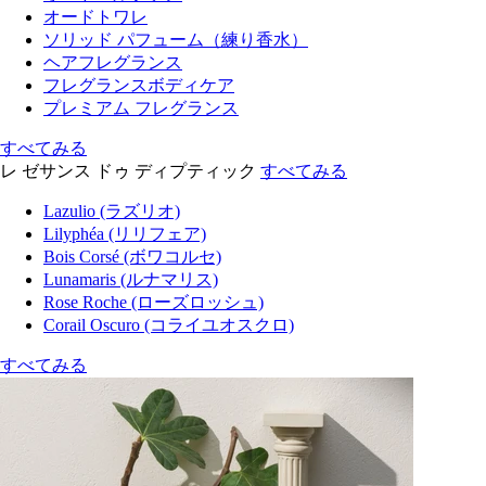
オードトワレ
ソリッド パフューム（練り香水）
ヘアフレグランス
フレグランスボディケア
プレミアム フレグランス
すべてみる
レ ゼサンス ドゥ ディプティック
すべてみる
Lazulio (ラズリオ)
Lilyphéa (リリフェア)
Bois Corsé (ボワコルセ)
Lunamaris (ルナマリス)
Rose Roche (ローズロッシュ)
Corail Oscuro (コライユオスクロ)
すべてみる