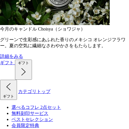
今月のキャンドル Choisya（ショワジャ）
グリーンで生彩感にあふれた香りのメキシコ オレンジフラワ
ー。夏の空気に繊細なさわやかさをもたらします。
詳細をみる
ギフト
ギフト
カテゴリトップ
ギフト
選べるコフレ 2点セット
無料刻印サービス
ベストセレクション
会員限定特典