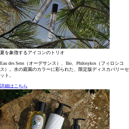
夏を象徴するアイコンのトリオ
Eau des Sens（オーデサンス）、Ilio、Philosykos（フィロシコ
ス）。水の庭園のカラーに彩られた、限定版ディスカバリーセ
ット。
詳細はこちら