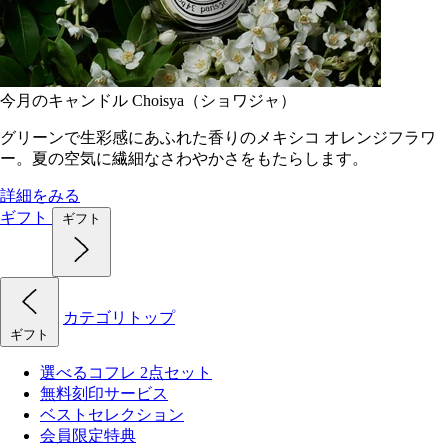
今月のキャンドル Choisya（ショワジャ）
グリーンで生彩感にあふれた香りのメキシコ オレンジフラワ
ー。夏の空気に繊細なさわやかさをもたらします。
詳細をみる
ギフト
ギフト
カテゴリトップ
ギフト
選べるコフレ 2点セット
無料刻印サービス
ベストセレクション
会員限定特典