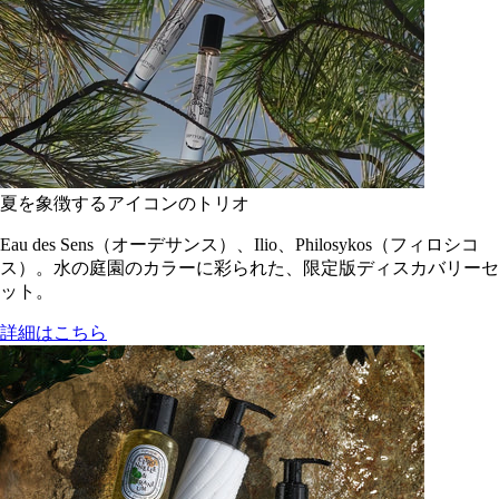
夏を象徴するアイコンのトリオ
Eau des Sens（オーデサンス）、Ilio、Philosykos（フィロシコ
ス）。水の庭園のカラーに彩られた、限定版ディスカバリーセ
ット。
詳細はこちら