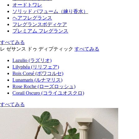
オードトワレ
ソリッド パフューム（練り香水）
ヘアフレグランス
フレグランスボディケア
プレミアム フレグランス
すべてみる
レ ゼサンス ドゥ ディプティック
すべてみる
Lazulio (ラズリオ)
Lilyphéa (リリフェア)
Bois Corsé (ボワコルセ)
Lunamaris (ルナマリス)
Rose Roche (ローズロッシュ)
Corail Oscuro (コライユオスクロ)
すべてみる