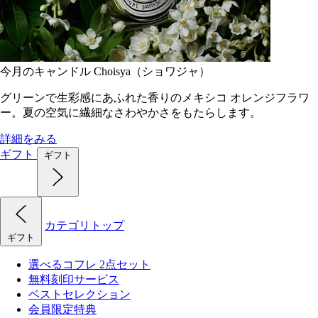
今月のキャンドル Choisya（ショワジャ）
グリーンで生彩感にあふれた香りのメキシコ オレンジフラワ
ー。夏の空気に繊細なさわやかさをもたらします。
詳細をみる
ギフト
ギフト
カテゴリトップ
ギフト
選べるコフレ 2点セット
無料刻印サービス
ベストセレクション
会員限定特典