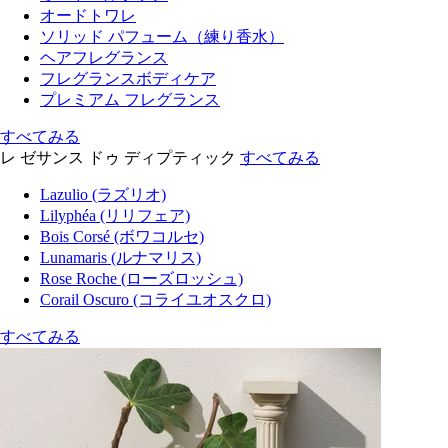
オードトワレ
ソリッド パフューム（練り香水）
ヘアフレグランス
フレグランスボディケア
プレミアム フレグランス
すべてみる
レ ゼサンス ドゥ ディプティック
すべてみる
Lazulio (ラズリオ)
Lilyphéa (リリフェア)
Bois Corsé (ボワコルセ)
Lunamaris (ルナマリス)
Rose Roche (ローズロッシュ)
Corail Oscuro (コライユオスクロ)
すべてみる