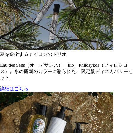
夏を象徴するアイコンのトリオ
Eau des Sens（オーデサンス）、Ilio、Philosykos（フィロシコ
ス）。水の庭園のカラーに彩られた、限定版ディスカバリーセ
ット。
詳細はこちら