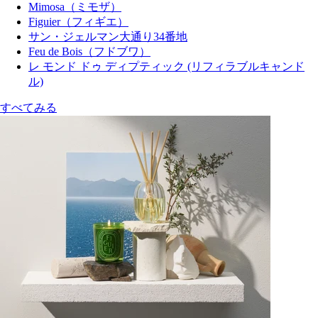
Mimosa（ミモザ）
Figuier（フィギエ）
サン・ジェルマン大通り34番地
Feu de Bois（フドブワ）
レ モンド ドゥ ディプティック (リフィラブルキャンド
ル)
すべてみる