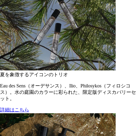
夏を象徴するアイコンのトリオ
Eau des Sens（オーデサンス）、Ilio、Philosykos（フィロシコ
ス）。水の庭園のカラーに彩られた、限定版ディスカバリーセ
ット。
詳細はこちら