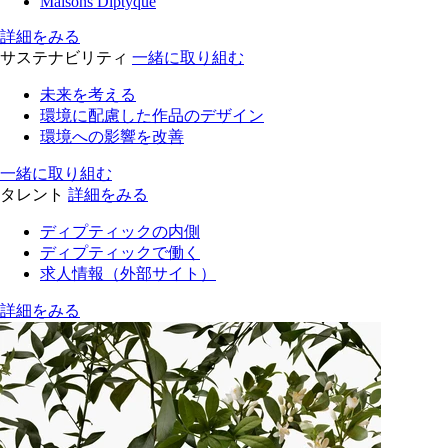
Maisons Diptyque
詳細をみる
サステナビリティ
一緒に取り組む
未来を考える
環境に配慮した作品のデザイン
環境への影響を改善
一緒に取り組む
タレント
詳細をみる
ディプティックの内側
ディプティックで働く
求人情報（外部サイト）
詳細をみる