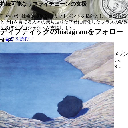
持続可能なサプライチェーンの支援
Diptyqueは社会的環境的コミットメントを指針とし、自然保護
とそれを育てる人々の満ち足りた幸せに特化したプラスの影響
を及ぼすプロジェクトを支援します。
ディプティックのInstagramをフォロー
記事を読む
する
ディプティックがお届けする最新情報をチェックして、メゾン
のクリエーションや職人技、暮らしの芸術をご覧ください。
現実から幻想へ誘う、五感の旅へのインビテーションです。
フォローする
Diptyque