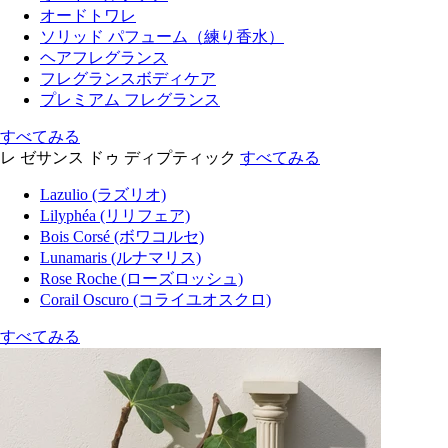
オードトワレ
ソリッド パフューム（練り香水）
ヘアフレグランス
フレグランスボディケア
プレミアム フレグランス
すべてみる
レ ゼサンス ドゥ ディプティック
すべてみる
Lazulio (ラズリオ)
Lilyphéa (リリフェア)
Bois Corsé (ボワコルセ)
Lunamaris (ルナマリス)
Rose Roche (ローズロッシュ)
Corail Oscuro (コライユオスクロ)
すべてみる