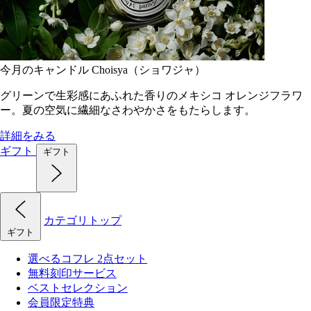
今月のキャンドル Choisya（ショワジャ）
グリーンで生彩感にあふれた香りのメキシコ オレンジフラワ
ー。夏の空気に繊細なさわやかさをもたらします。
詳細をみる
ギフト
ギフト
カテゴリトップ
ギフト
選べるコフレ 2点セット
無料刻印サービス
ベストセレクション
会員限定特典