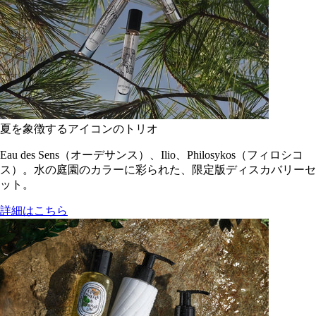
夏を象徴するアイコンのトリオ
Eau des Sens（オーデサンス）、Ilio、Philosykos（フィロシコ
ス）。水の庭園のカラーに彩られた、限定版ディスカバリーセ
ット。
詳細はこちら