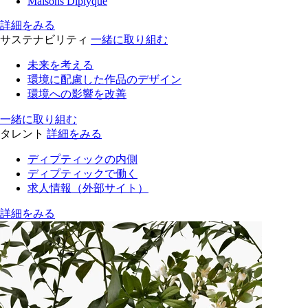
Maisons Diptyque
詳細をみる
サステナビリティ
一緒に取り組む
未来を考える
環境に配慮した作品のデザイン
環境への影響を改善
一緒に取り組む
タレント
詳細をみる
ディプティックの内側
ディプティックで働く
求人情報（外部サイト）
詳細をみる