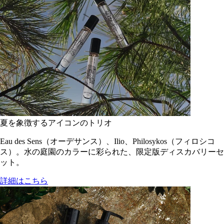
夏を象徴するアイコンのトリオ
Eau des Sens（オーデサンス）、Ilio、Philosykos（フィロシコ
ス）。水の庭園のカラーに彩られた、限定版ディスカバリーセ
ット。
詳細はこちら