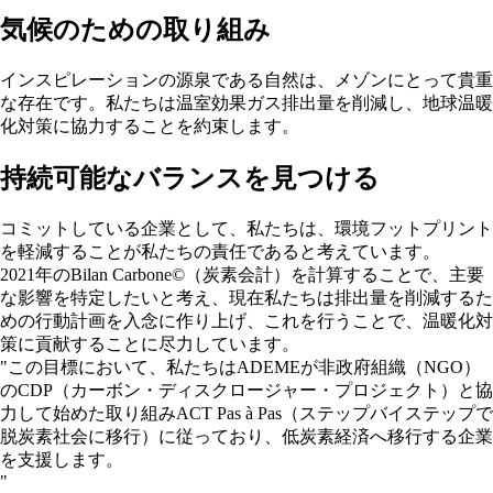
気候のための取り組み
インスピレーションの源泉である自然は、メゾンにとって貴重
な存在です。私たちは温室効果ガス排出量を削減し、地球温暖
化対策に協力することを約束します。
持続可能なバランスを見つける
コミットしている企業として、私たちは、環境フットプリント
を軽減することが私たちの責任であると考えています。
2021年のBilan Carbone©（炭素会計）を計算することで、主要
な影響を特定したいと考え、現在私たちは排出量を削減するた
めの行動計画を入念に作り上げ、これを行うことで、温暖化対
策に貢献することに尽力しています。
"この目標において、私たちはADEMEが非政府組織（NGO）
のCDP（カーボン・ディスクロージャー・プロジェクト）と協
力して始めた取り組みACT Pas à Pas（ステップバイステップで
脱炭素社会に移行）に従っており、低炭素経済へ移行する企業
を支援します。
"