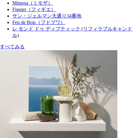
Mimosa（ミモザ）
Figuier（フィギエ）
サン・ジェルマン大通り34番地
Feu de Bois（フドブワ）
レ モンド ドゥ ディプティック (リフィラブルキャンド
ル)
すべてみる