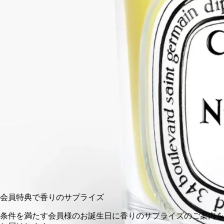
い香り。
続きを読む
夕暮れ時、暖かく穏やかな風に、長いレモングラスの茎がその
爽快でアロマティックな香りを解き放ちます。
閉じる
クラシック
190 g
カートに入れる
¥11,000
会員
条件