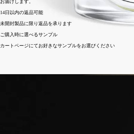
お届
日以内の返品可能
封製品に限り返品を承ります
入時に選べるサンプル
トページにてお好きなサンプルをお選びください
フランス製。完全な透明性へのこだわり。再利用可能なガラス
容器。
ストーリー
クラフトマンシップ
ご使用方法
特徴