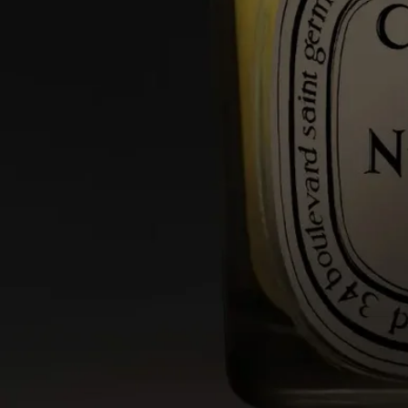
のワックスのブレンドと高品質なフレグランスの濃縮液、そし
て完璧な香りの拡散と燃焼を約束する厳選された芯から作られ
ています。パリ近郊とプロヴァンスにある2つの工場で、熟練
のキャンドル職人たちによって緻密な作業が行われています。
ご使用方法
卓越した職人技から生まれたDiptyqueのキャンドルは、大切に
お取り扱いいただくことでその魅力を最大限に引き出すことが
できます。
キャンドルを安全に楽しみ、より長くご愛用いただくためのヒ
ントをいくつかご紹介します。
ご使用前の準備
- キャンドルは、平らで耐熱性のある場所に置いてください。
- 木材や大理石などのデリケートな素材を保護するため、キャ
ンドルコースターやトレイをご使用ください。
- キャンドルは可燃物から離してご使用ください。
- お子様やペットの手の届かない場所でご使用・保管してくだ