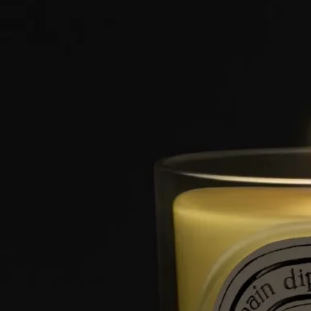
ストーリー
1963年、ボヘミアンな雰囲気が漂うサン・ジェルマン・デ・プ
レ。
香りの記憶を分かち合いたいという思いから、イヴ・クエロ
ン、クリスチャンヌ・ゴトロ、デズモンド・ノックス＝リート
は、ディプティック初となる3つのフレグランスキャンドル、
Aubépine（サンザシ）、Cannelle（シナモン）、Thé（茶）を創
り出しました。
自然に対する3人の創業者の情熱は、50種類以上のキャンドル
からなる比類なき香りのハーバリウムを生み出しました。フロ
ーラル、フルーティ、ウッディ、ハーバル、スパイシーの香り
が、この生き生きとしたコレクションを構成しています。
クラフトマンシップ
卓越した職人技の結晶。それは、調香の芸術とキャンドル作り
の専門知識の融合です。ひとつひとつのキャンドルは、数種類