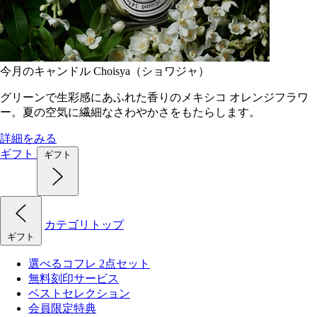
今月のキャンドル Choisya（ショワジャ）
グリーンで生彩感にあふれた香りのメキシコ オレンジフラワ
ー。夏の空気に繊細なさわやかさをもたらします。
詳細をみる
ギフト
ギフト
カテゴリトップ
ギフト
選べるコフレ 2点セット
無料刻印サービス
ベストセレクション
会員限定特典