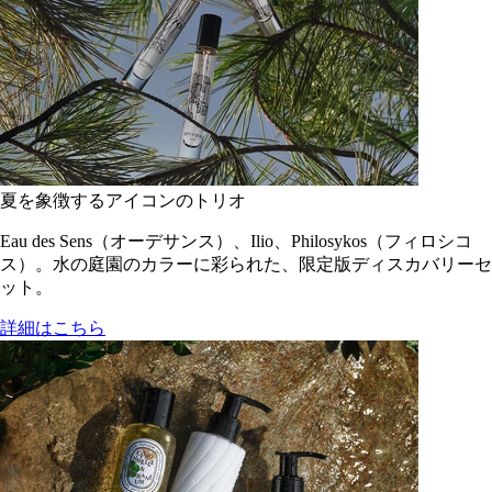
夏を象徴するアイコンのトリオ
Eau des Sens（オーデサンス）、Ilio、Philosykos（フィロシコ
ス）。水の庭園のカラーに彩られた、限定版ディスカバリーセ
ット。
詳細はこちら