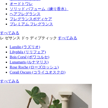
オードトワレ
ソリッド パフューム（練り香水）
ヘアフレグランス
フレグランスボディケア
プレミアム フレグランス
すべてみる
レ ゼサンス ドゥ ディプティック
すべてみる
Lazulio (ラズリオ)
Lilyphéa (リリフェア)
Bois Corsé (ボワコルセ)
Lunamaris (ルナマリス)
Rose Roche (ローズロッシュ)
Corail Oscuro (コライユオスクロ)
すべてみる