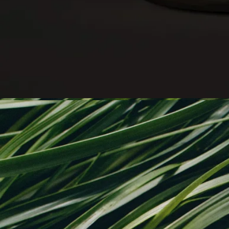
さい。
キャンドルへの点火
- 火傷を防ぐため、マッチを使用して火を灯すことをおすすめ
します。
- 初めてご使用になる際は、表面のワックスが均一に溶けるま
で（香りの種類により異なりますが、約4時間）火を灯し続け
てください。これにより、ワックスが中央だけくぼんで燃える
のを防ぎ、芯がワックスを適切に吸収して、その後も均一に燃
焼するようになります。初めて火を灯した際、芯から少量の煙
が出ることがあります。
燃焼中
- 2回目以降のご使用時は、一度に4時間以上燃焼させないでく
ださい。
- 点火中は絶対にキャンドルのそばを離れないでください。
- 燃焼中や、火を消した直後でまだ熱いキャンドルを動かさな
いでください。
- 隙間風やエアコンの風が当たる場所は避けてください。
- 複数のキャンドルを灯す場合は、キャンドル同士の間隔を10