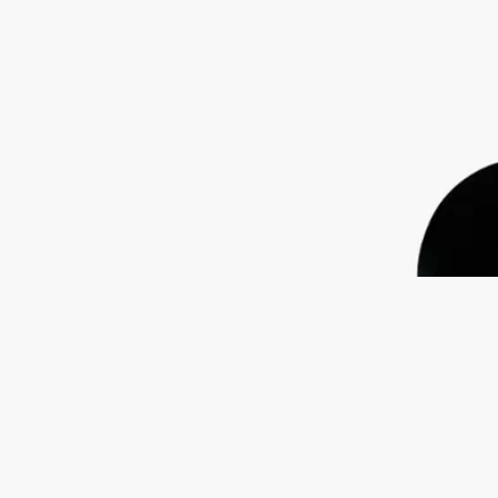
ピンクペッパー、インセンス、シスタス
ルナマリスは、真珠母貝の虹色の輝きと、穏やかな海の水面に
きらめく月光を彷彿とさせます。
続きを読む
ピンクペッパーコーン、インセンス、ロックローズの香りが溶
け合い、きらめくミネラルを映し出します。貴重なボトルには
貝殻を模したレリーフが施され、ガラスに埋め込まれたディプ
ティックのオーバルによって、その美しさが一層引き立てられ
ています。
閉じる
Lunamaris (ルナマリス)
オードパルファ
ン
ピンクペッパー、インセンス、シスタス