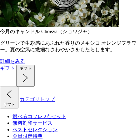
今月のキャンドル Choisya（ショワジャ）
グリーンで生彩感にあふれた香りのメキシコ オレンジフラワ
ー。夏の空気に繊細なさわやかさをもたらします。
詳細をみる
ギフト
ギフト
カテゴリトップ
ギフト
選べるコフレ 2点セット
無料刻印サービス
ベストセレクション
会員限定特典