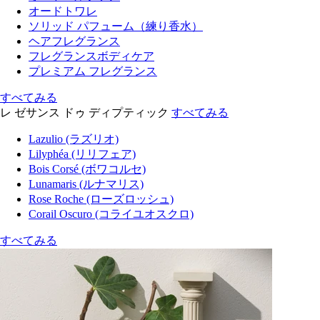
オードトワレ
ソリッド パフューム（練り香水）
ヘアフレグランス
フレグランスボディケア
プレミアム フレグランス
すべてみる
レ ゼサンス ドゥ ディプティック
すべてみる
Lazulio (ラズリオ)
Lilyphéa (リリフェア)
Bois Corsé (ボワコルセ)
Lunamaris (ルナマリス)
Rose Roche (ローズロッシュ)
Corail Oscuro (コライユオスクロ)
すべてみる