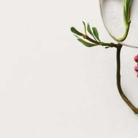
は、私たちに立ち止まり、賞賛するよう誘いかけます。
成分
変性アルコール、香料、水、サリチル酸エチルヘキシル、ｔ-
ブチルメトキシジベンゾイルメタン、マロン酸ジエチルヘキシ
ルシリンギリデン、α-イソメチルイオノン、リモネン、ケイヒ
アルデヒド、リナロール、ベンジルアルコール[Ⅰ]
ご注意：ディプティック製品の成分表は定期的に更新されま
す。ご使用前に製品パッケージに記載されている成分表をご確
認ください。
ディプティックの取り組み
フランス製
こちらの製品はフランス製です。
完全な透明性