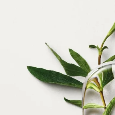
きらめきを放つ、純粋さの象徴
ディプティックは常に、野生のままの、あるいは人の手によっ
て飼いならされた自然からインスピレーションを得てきまし
た。自然界の魔法は、尽きることのない魅力を与え、創造性を
開花させます。
ルナマリスが光を当てるのは、貝殻の中にその成り立ちを隠し
た自然の宝、マザーオブパールです。その繊細で玉虫色に輝く
美しさは、海の水面に映る月を思わせ、人々を魅了します。調
香師ファブリス・ペルグランと画家ナイジェル・ピークの作品
を組み合わせたこの香りとビジュアルのコンポジションは、つ
いに姿を現した隠された美しさを発見する旅へと誘います。
ルナマリスは、コレクション Les Essences de Diptyque（レ ゼサ
ンス ドゥ ディプティック） のきらめく宝石です。このコレク
ションは、現実と幻想の間を行き来しながら、香りのない自然
の一面を自由に解釈しています。繊細でシュールなこのコレク
ションの6つの作品は、調香師の嗅覚とアーティストの手が融
合して生まれたものです。それぞれの作品は、自然の宝の一つ
を称え、フレグランスとイラストレーションで新たな解釈を与
えます。その美しさを余すところなく表現したこれらの作品