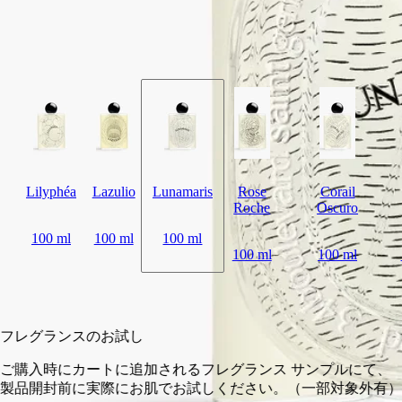
貝殻を模したレリーフが施され、ガラスに埋め込まれたディプ
ティックのオーバルによって、その美しさが一層引き立てられ
ています。
閉じる
Lilyphéa
Lazulio
Lunamaris
Rose
Corail
Roche
Oscuro
100 ml
100 ml
100 ml
100 ml
100 ml
カートに入れる
¥51,150
フレグランスのお試し
ご購入時にカートに追加されるフレグランス サンプルにて、
製品開封前に実際にお肌でお試しください。（一部対象外有）