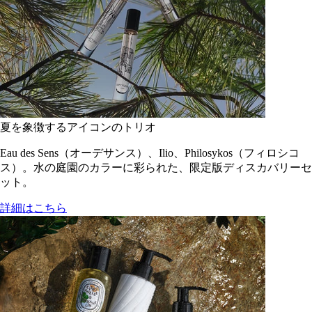
夏を象徴するアイコンのトリオ
Eau des Sens（オーデサンス）、Ilio、Philosykos（フィロシコ
ス）。水の庭園のカラーに彩られた、限定版ディスカバリーセ
ット。
詳細はこちら