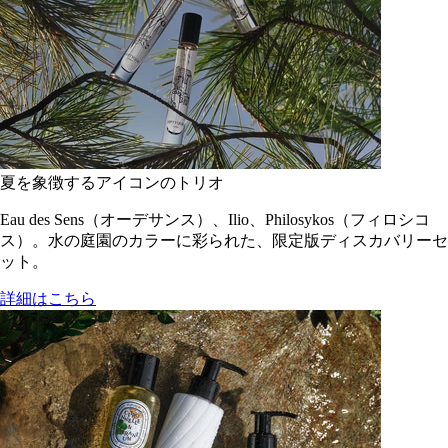
夏を象徴するアイコンのトリオ
Eau des Sens（オーデサンス）、Ilio、Philosykos（フィロシコ
ス）。水の庭園のカラーに彩られた、限定版ディスカバリーセ
ット。
詳細はこちら