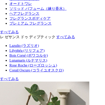
オードトワレ
ソリッド パフューム（練り香水）
ヘアフレグランス
フレグランスボディケア
プレミアム フレグランス
すべてみる
レ ゼサンス ドゥ ディプティック
すべてみる
Lazulio (ラズリオ)
Lilyphéa (リリフェア)
Bois Corsé (ボワコルセ)
Lunamaris (ルナマリス)
Rose Roche (ローズロッシュ)
Corail Oscuro (コライユオスクロ)
すべてみる