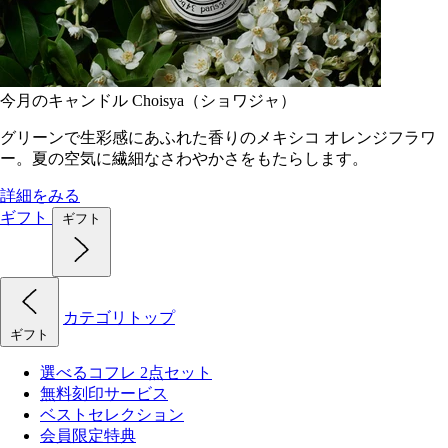
今月のキャンドル Choisya（ショワジャ）
グリーンで生彩感にあふれた香りのメキシコ オレンジフラワ
ー。夏の空気に繊細なさわやかさをもたらします。
詳細をみる
ギフト
ギフト
カテゴリトップ
ギフト
選べるコフレ 2点セット
無料刻印サービス
ベストセレクション
会員限定特典