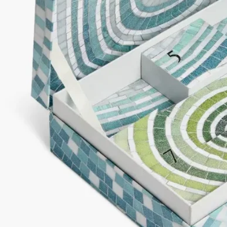
【成分】
サマーボディースプレー 限定版 シトロネル & ゼラニウム：性
アルコール、水、香料、リナロール、ニオイテンジクアオイ
油、スパイクラベンダー油、ユーカリシトリオドラ油、ジャワ
シトロネラソウ葉油、テトラメチルアセチルオクタヒドロナフ
タレンズ、リモネン、ゲラニオール、酢酸リナリル、ピネン、
シトロネロール、テルピネオール、酢酸ゲラニル、カンフル、
β-カリオフィレン、ファルネソール、ベルガモット果皮油、シ
トラール、シトルスアウランチウム花油、テルピノレネ、α-テ
ルピネン、オイゲノール、ヘキサデカノラクトン、カルボン、
クマリン[Ⅰ]
Philosykos（フィロシコス）ソリッドパフューム: コムギデンプ
ン、イソノナン酸イソノニル、パラフィン、香料、シリカ、合
成ワックス、テトラメチルアセチルオクタヒドロナフタレン
ズ、マイクロクリスタリンワックス、安息香酸ベンジル、ヒド
ロキシシトロネラール、ゲラニオール、クマリン、α-イソメチ
ルイオノン、リモネン、リナロール、β-カリオフィレン、カン
フル、酢酸ゲラニル、ピネン、テルピネオール、テルピノレ
ネ、バニリン[Ⅳ]