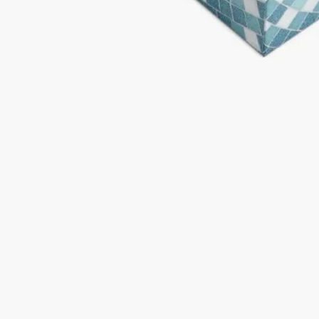
Eau des Sens（オーデサンス）ヘアフレグランス: 変性アルコー
ル、水、香料、ポリグリセリン-3、パンテノール、ベンゾトリ
アゾリルドデシルp-クレゾール、エタノール、クエン酸トリス
(テトラメチルヒドロキシピペリジノール)、ヘキサメチルイン
ダノピラン、リナロール、リモネン、テトラメチルアセチルオ
クタヒドロナフタレンズ、酢酸リナリル、シトルスアウランチ
ウム果皮油、ベルガモット果皮油、ピネン、レモン果皮油、ゲ
ラニオール、テルピネオール、シトロネロール、カナンガオド
ラタ油/エキス、オイゲノール、酢酸ゲラニル、シトルスアウ
ランチウム花油、シトラール、β-カリオフィレン、テルピノレ
ネ、パチョリ油、ジャスミン油/エキス、ファルネソール、α-
テルピネン、安息香酸ベンジル[Ⅲ]
サテンオイル: (カプリル酸/カプリン酸)ヤシアルキル、イソノ
ナン酸セテアリル、香料、アーモンド油、スクワラン、メトキ
シケイヒ酸エチルヘキシル、オリーブ果実油、アボカド油、ゴ
マ種子油、サリチル酸エチルヘキシル、ｔ-ブチルメトキシジ
ベンゾイルメタン、ビサボロール、ザクロ種子油、ヒマワリ種
子油、トコフェロールBHT、ダイズ油、トウガラシ果実エキ
ス、サリチル酸ベンジル、リナロール、ヒドロキシシトロネラ
ール、α-イソメチルイオノン、ゲラニオール、シトロネロー