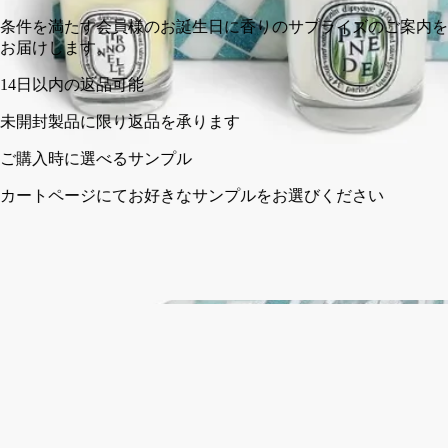
条件を満た
お届けしま
の返品可能
に限り返品を承ります
選べるサンプル
ジにてお好きなサンプルをお選びください
フランス製。完全な透明性へのこだわり。
成分
ディプティックの取り組み
ストーリー
成分