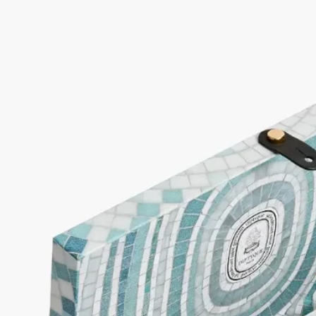
サマー エッセンシャルズ コフレには、シーズンを通して新た
な魅力に出会える、10種類のアイコニックなフレグランス、ボ
ディケア、キャンドルが厳選して収められています。
-
限定版 サマーボディースプレ シトロネル & ゼラニウム
(100ml) ｜現品
- Philosykos（フィロシコス）ソリッドパフューム ｜現品・終
売品
-
限定版 Eau des Sens（オーデサンス）ヘアフレグランス (30ml)
｜現品
-
Eau des Sens（オーデサンス） ハンドクリーム(45ml) ｜現品
- 限定版 Pinède（ピネード）スモールキャンドル(70g)
- Citronnelle（シトロネル）ミニキャンドル (35g)
- Figuier（フィギエ）ミニキャンドル (35g)
- Philosykos（フィロシコス）フレグランスローション (50ml)
- Eau des Sens (オーデサンス) フレグランス ウォッシュジェル
(50ml)
- サテンオイル (50ml)
高さ: 330 × 179 × 23 mm
重量: 1.7 kg