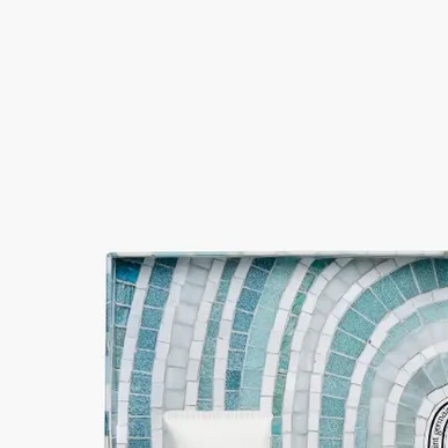
限定版 サマー エッセンシャルズ コフレ
フレグランスアイテム 10種類
サマーボディスプレーやヘアフレグランスの現品サイズ4点を
含む、10種類の香りのアイテムを集めた色鮮やかな限定版コフ
レ。この季節に欠かせない、旅先にも連れて行けるミニサイズ
アイテムセットです。
続きを読む
アクアティックなカラーに包まれる、マチルド・ジョンキエー
ルがデザインを手掛けたケース。流れるような色合いが、ウォ
ーターガーデンのきらめくようなみずみずしさと呼応していま
す。ひとつ開けるたびに新たな宝物が現れ、陽光あふれる日々
の五感で味わう喜びをさらに広げてくれます。 ※本商品はギ
フトラッピング対象外となっております。 ※コフレ内容は＜
成分＞タブをご覧ください。
閉じる
限定版
限定版 サマー エッセンシャルズ コフレ
フレグランスアイテム 10種類