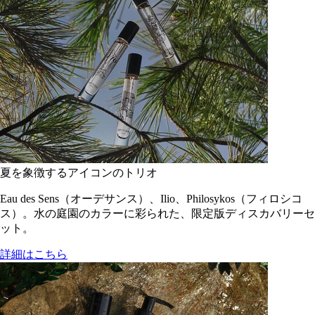
夏を象徴するアイコンのトリオ
Eau des Sens（オーデサンス）、Ilio、Philosykos（フィロシコ
ス）。水の庭園のカラーに彩られた、限定版ディスカバリーセ
ット。
詳細はこちら