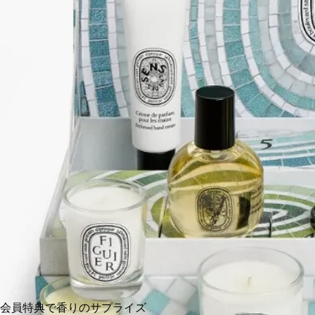
サマーボディスプレーやヘアフレグランスの現品サイズ4点を
含む、10種類の香りのアイテムを集めた色鮮やかな限定版コフ
レ。この季節に欠かせない、旅先にも連れて行けるミニサイズ
アイテムセットです。
続きを読む
アクアティックなカラーに包まれる、マチルド・ジョンキエー
ルがデザインを手掛けたケース。流れるような色合いが、ウォ
ーターガーデンのきらめくようなみずみずしさと呼応していま
す。ひとつ開けるたびに新たな宝物が現れ、陽光あふれる日々
の五感で味わう喜びをさらに広げてくれます。 ※本商品はギ
フトラッピング対象外となっております。 ※コフレ内容は＜
成分＞タブをご覧ください。
閉じる
カートに入れる
¥43,230
会員特典で