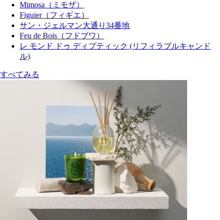
Mimosa（ミモザ）
Figuier（フィギエ）
サン・ジェルマン大通り34番地
Feu de Bois（フドブワ）
レ モンド ドゥ ディプティック (リフィラブルキャンド
ル)
すべてみる