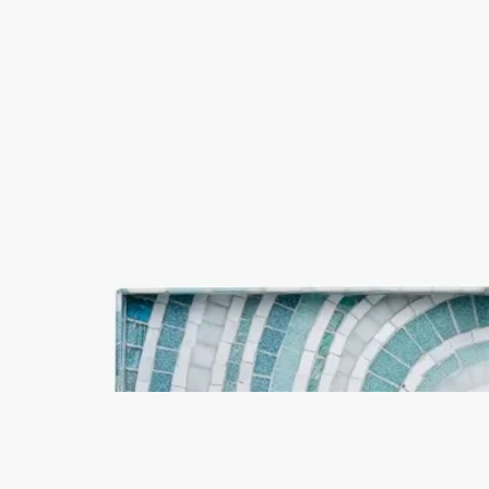
限定版 サマー エッセンシャルズ コフレ
フレグランスアイテム 10種類
サマーボディスプレーやヘアフレグランスの現品サイズ4点を
含む、10種類の香りのアイテムを集めた色鮮やかな限定版コフ
レ。この季節に欠かせない、旅先にも連れて行けるミニサイズ
アイテムセットです。
続きを読む
アクアティックなカラーに包まれる、マチルド・ジョンキエー
ルがデザインを手掛けたケース。流れるような色合いが、ウォ
ーターガーデンのきらめくようなみずみずしさと呼応していま
す。ひとつ開けるたびに新たな宝物が現れ、陽光あふれる日々
の五感で味わう喜びをさらに広げてくれます。 ※本商品はギ
フトラッピング対象外となっております。 ※コフレ内容は＜
成分＞タブをご覧ください。
閉じる
限定版