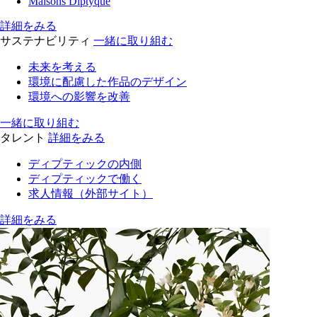
Maisons Diptyque
詳細をみる
サステナビリティ
一緒に取り組む
未来を考える
環境に配慮した作品のデザイン
環境への影響を改善
一緒に取り組む
タレント
詳細をみる
ディプティックの内側
ディプティックで働く
求人情報（外部サイト）
詳細をみる