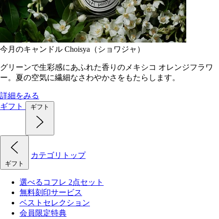
今月のキャンドル Choisya（ショワジャ）
グリーンで生彩感にあふれた香りのメキシコ オレンジフラワ
ー。夏の空気に繊細なさわやかさをもたらします。
詳細をみる
ギフト
ギフト
カテゴリトップ
ギフト
選べるコフレ 2点セット
無料刻印サービス
ベストセレクション
会員限定特典