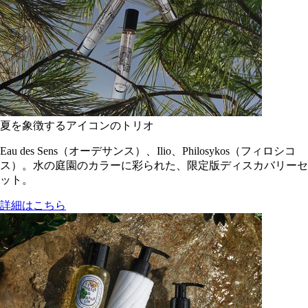
夏を象徴するアイコンのトリオ
Eau des Sens（オーデサンス）、Ilio、Philosykos（フィロシコ
ス）。水の庭園のカラーに彩られた、限定版ディスカバリーセ
ット。
詳細はこちら