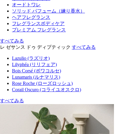
オードトワレ
ソリッド パフューム（練り香水）
ヘアフレグランス
フレグランスボディケア
プレミアム フレグランス
すべてみる
レ ゼサンス ドゥ ディプティック
すべてみる
Lazulio (ラズリオ)
Lilyphéa (リリフェア)
Bois Corsé (ボワコルセ)
Lunamaris (ルナマリス)
Rose Roche (ローズロッシュ)
Corail Oscuro (コライユオスクロ)
すべてみる