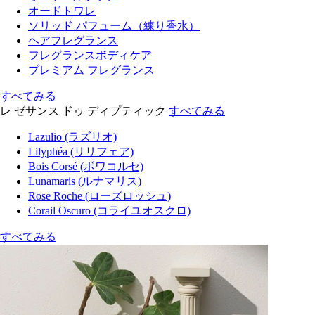
オードトワレ
ソリッド パフューム（練り香水）
ヘアフレグランス
フレグランスボディケア
プレミアム フレグランス
すべてみる
レ ゼサンス ドゥ ディプティック
すべてみる
Lazulio (ラズリオ)
Lilyphéa (リリフェア)
Bois Corsé (ボワコルセ)
Lunamaris (ルナマリス)
Rose Roche (ローズロッシュ)
Corail Oscuro (コライユオスクロ)
すべてみる