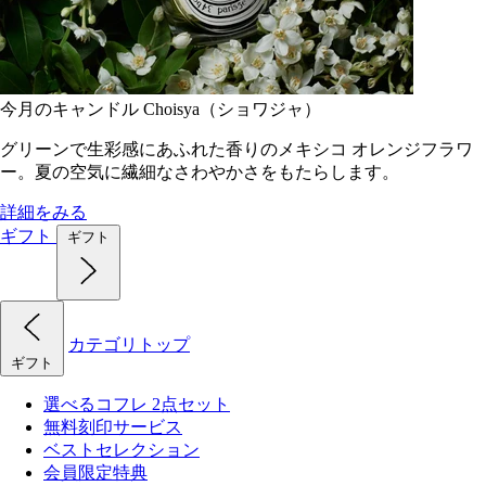
今月のキャンドル Choisya（ショワジャ）
グリーンで生彩感にあふれた香りのメキシコ オレンジフラワ
ー。夏の空気に繊細なさわやかさをもたらします。
詳細をみる
ギフト
ギフト
カテゴリトップ
ギフト
選べるコフレ 2点セット
無料刻印サービス
ベストセレクション
会員限定特典