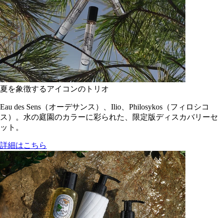
夏を象徴するアイコンのトリオ
Eau des Sens（オーデサンス）、Ilio、Philosykos（フィロシコ
ス）。水の庭園のカラーに彩られた、限定版ディスカバリーセ
ット。
詳細はこちら