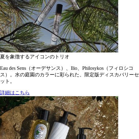
夏を象徴するアイコンのトリオ
Eau des Sens（オーデサンス）、Ilio、Philosykos（フィロシコ
ス）。水の庭園のカラーに彩られた、限定版ディスカバリーセ
ット。
詳細はこちら