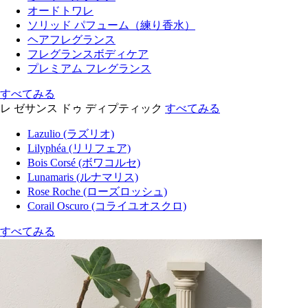
オードトワレ
ソリッド パフューム（練り香水）
ヘアフレグランス
フレグランスボディケア
プレミアム フレグランス
すべてみる
レ ゼサンス ドゥ ディプティック
すべてみる
Lazulio (ラズリオ)
Lilyphéa (リリフェア)
Bois Corsé (ボワコルセ)
Lunamaris (ルナマリス)
Rose Roche (ローズロッシュ)
Corail Oscuro (コライユオスクロ)
すべてみる