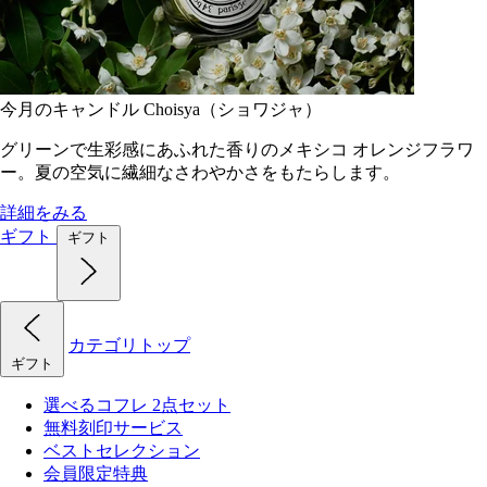
今月のキャンドル Choisya（ショワジャ）
グリーンで生彩感にあふれた香りのメキシコ オレンジフラワ
ー。夏の空気に繊細なさわやかさをもたらします。
詳細をみる
ギフト
ギフト
カテゴリトップ
ギフト
選べるコフレ 2点セット
無料刻印サービス
ベストセレクション
会員限定特典