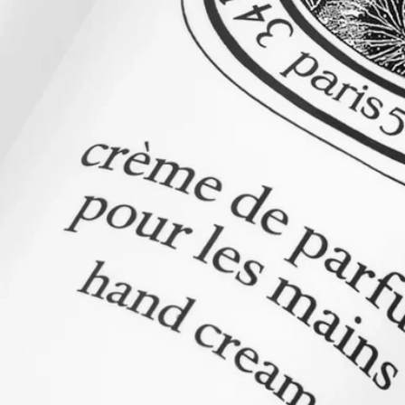
処方とテクスチャー
ベルベットのようになめらかなこのローションは、心地よい香
りを纏いながら、ハンドを保護するために特別に処方されまし
た。保護・修復作用に優れたアロエベラとマカダミアオイルを
配合しており、甘皮や爪に潤いを与えるケアにもご使用いただ
けます。
成分
水 – グリセリン - （カプリル酸／カプリン酸）ヤシアルキル -
マカデミア種子オイル - 香料（フレグランス） – シリカ - セタ
ノール - ペンチレングリコール - ステアリン酸グリセリル - ス
テアリン酸PEG-100 – カルボマー - ステアリン酸 - パルミチン
酸 – クロルフェネシン - 安息香酸Na - ヒアルロン酸Na - 水酸化
Na - アロエベラ液汁末 – トコフェロール – リモネン – リナロー
ル - α-イソメチルイオノン - ファルネソール