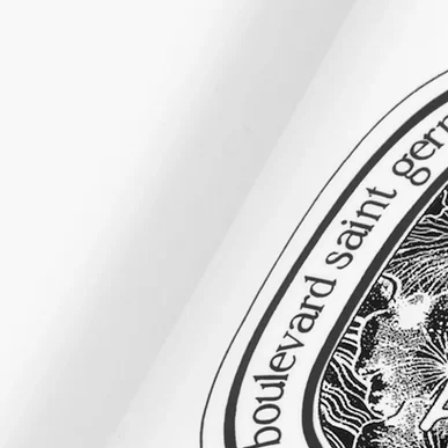
ストーリー
「フレグランス ジェスチャー」は香水の歴史からインスピレ
ーションを得て、テクスチャーを再構築し、香りのまとい方に
NEWアプローチを提案します。それは、目に見えないものを
官能的なものへ、形のないものを触れられるものへと変化させ
る手法です。オードトワレ、パフューム オイル、ボディ ミス
ト、ボディ バームといったそれぞれのジェスチャーには、そ
のフォーミュラに応じて香りを最大限に引き出すよう、特別に
調合された香料が配合されています。賦香率が高いため、その
時々の気分やシーンに合わせて、単独でお使いいただくことも
可能です。物質が香りとなり、香りが物質となる...
ご使用方法
プッシュ式チューブより適量を出し、指の先でマッサージして
ください。日中、就寝前、いつでも必要なだけお使いいただけ
ます。