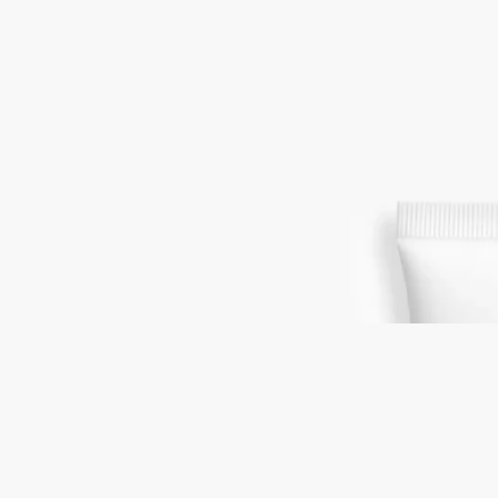
ムスク、アイリス、アンブレット
アロエベラとマカダミアオイルに、ムスク、イリス、アンブレ
ットのノートが溶け合います。ベルベットのようになめらかな
クリーム。潤いのヴェールが手肌を包み込みながら香り立ち、
うるおいに満ちた肌へと導くとともに、長く続く香りの余韻を
もたらします。
続きを読む
伝説的なエロスとプシュケの愛の物語から着想を得たフレグラ
ンス。持ち運びに便利なハンドクリームで、お出かけ先でも、
フルールドゥポーの他にはないセンシュアルな香りをお楽しみ
いただけます。
閉じる
Fleur de Peau (フルールドゥポー)
フレグ
ランス ハンドクリーム