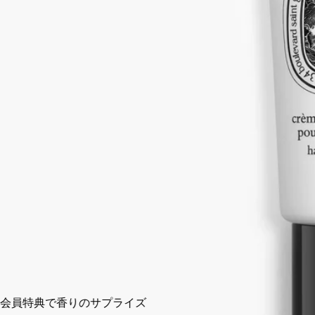
クリーム。潤いのヴェールが手肌を包み込みながら香り立ち、
うるおいに満ちた肌へと導くとともに、長く続く香りの余韻を
もたらします。
続きを読む
伝説的なエロスとプシュケの愛の物語から着想を得たフレグラ
ンス。持ち運びに便利なハンドクリームで、お出かけ先でも、
フルールドゥポーの他にはないセンシュアルな香りをお楽しみ
いただけます。
閉じる
45 ml
カートに入れる
¥6,600
会員特典で香りのサプライズ