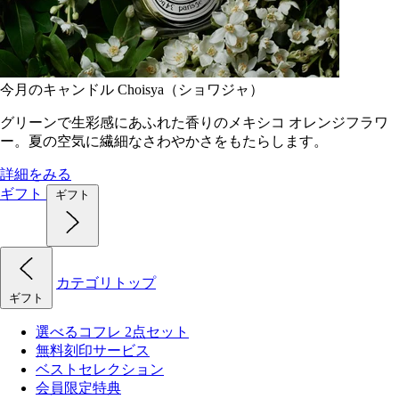
今月のキャンドル Choisya（ショワジャ）
グリーンで生彩感にあふれた香りのメキシコ オレンジフラワ
ー。夏の空気に繊細なさわやかさをもたらします。
詳細をみる
ギフト
ギフト
カテゴリトップ
ギフト
選べるコフレ 2点セット
無料刻印サービス
ベストセレクション
会員限定特典