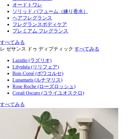
オードトワレ
ソリッド パフューム（練り香水）
ヘアフレグランス
フレグランスボディケア
プレミアム フレグランス
すべてみる
レ ゼサンス ドゥ ディプティック
すべてみる
Lazulio (ラズリオ)
Lilyphéa (リリフェア)
Bois Corsé (ボワコルセ)
Lunamaris (ルナマリス)
Rose Roche (ローズロッシュ)
Corail Oscuro (コライユオスクロ)
すべてみる