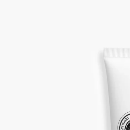
ムスク、アイリス、アンブレット
アロエベラとマカダミアオイルに、ムスク、イリス、アンブレ
ットのノートが溶け合います。ベルベットのようになめらかな
クリーム。潤いのヴェールが手肌を包み込みながら香り立ち、
うるおいに満ちた肌へと導くとともに、長く続く香りの余韻を
もたらします。
続きを読む
伝説的なエロスとプシュケの愛の物語から着想を得たフレグラ
ンス。持ち運びに便利なハンドクリームで、お出かけ先でも、
フルールドゥポーの他にはないセンシュアルな香りをお楽しみ
いただけます。
閉じる
Fleur de Peau (フルールドゥポー)
フレグ
ランス ハンドクリーム
ムスク、アイリス、アンブレット
アロエベラとマカダミアオイルに、ムスク、イリス、アンブレ
ットのノートが溶け合います。ベルベットのようになめらかな