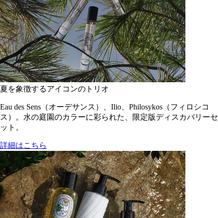
夏を象徴するアイコンのトリオ
Eau des Sens（オーデサンス）、Ilio、Philosykos（フィロシコ
ス）。水の庭園のカラーに彩られた、限定版ディスカバリーセ
ット。
詳細はこちら