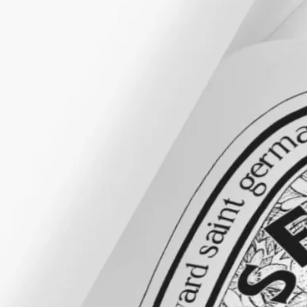
成分
水、グリセリン、クエン酸トリエチル、香料、ミリスチン酸オ
クチルドデシル、トリ(カプリル酸/カプリン酸)グリセリル、ク
エン酸ステアリン酸グリセリル、ベヘニルアルコール、シア
脂、プロパンジオール、ベヘン酸グリセリル、ヒドロキシプロ
ピルデンプンリン酸、クエン酸、水酸化Na、クエン酸Na、結
晶セルロース、安息香酸Na、キサンタンガム、セルロースガ
ム、ソルビン酸K、グルコン酸Na、安息香酸ベンジル、シトラ
ール、シトロネロール、ファルネソール、ゲラニオール、ヒド
ロキシシトロネラール、リモネン、リナロール、β-カリオフィ
レン、シトルスアウランチウム果皮油、レモン果皮油、酢酸ゲ
ラニル、酢酸リナリル、ピネン、パチョリ油、テルピネオー
ル、テトラメチルアセチルオクタヒドロナフタレンズ[Ⅰ]
ご注意：ディプティック製品の成分表は定期的に更新されま
す。ご使用前に製品パッケージに記載されている成分表をご確
認ください。
ご使用方法