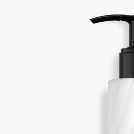
オレンジブロッサム、アンジェリカルート、パチュリ、ジュニ
パーベリー
軽やかなローションが肌にすっと馴染み、オーデサンスの香り
で手肌や全身を心地よく包み込みます。ウッディなパチュリを
ベースにしたあふれんばかりのオレンジブロッサムの爽やか
さ。潤った肌に香りの余韻が長く続きます。
続きを読む
ビターオレンジの木への賛歌。枝、葉、果実、花や根といった
ビターオレンジが持つあらゆる側面の香りが肌の上で広がり、
感覚を目覚めさせます。その時々の気分やシーンに合わせて、
他のジェスチャーと重ねてお使いいただけます。
閉じる
New
Eau des Sens (オーデサンス)
フレグラン
ス ローション
オレンジブロッサム、アンジェリカルート、パチュリ、ジュニ
パーベリー