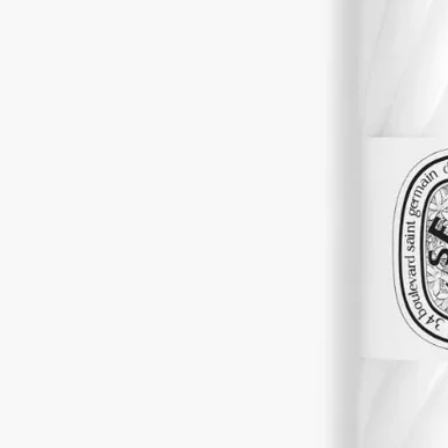
軽やかなローションが肌にすっと馴染み、オーデサンスの香り
で手肌や全身を心地よく包み込みます。ウッディなパチュリを
ベースにしたあふれんばかりのオレンジブロッサムの爽やか
さ。潤った肌に香りの余韻が長く続きます。
続きを読む
ビターオレンジの木への賛歌。枝、葉、果実、花や根といった
ビターオレンジが持つあらゆる側面の香りが肌の上で広がり、
感覚を目覚めさせます。その時々の気分やシーンに合わせて、
他のジェスチャーと重ねてお使いいただけます。
閉じる
200 ml
カートに入れる
¥10,340