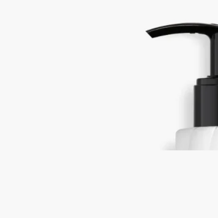
オレンジブロッサム、アンジェリカルート、パチュリ、ジュニ
パーベリー
軽やかなローションが肌にすっと馴染み、オーデサンスの香り
で手肌や全身を心地よく包み込みます。ウッディなパチュリを
ベースにしたあふれんばかりのオレンジブロッサムの爽やか
さ。潤った肌に香りの余韻が長く続きます。
続きを読む
ビターオレンジの木への賛歌。枝、葉、果実、花や根といった
ビターオレンジが持つあらゆる側面の香りが肌の上で広がり、
感覚を目覚めさせます。その時々の気分やシーンに合わせて、
他のジェスチャーと重ねてお使いいただけます。
閉じる
New
Eau des Sens (オーデサンス)
フレグラン
ス ローション