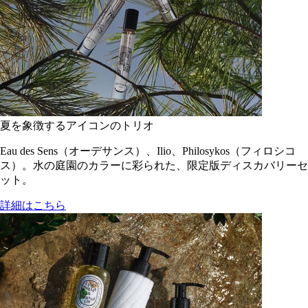
夏を象徴するアイコンのトリオ
Eau des Sens（オーデサンス）、Ilio、Philosykos（フィロシコ
ス）。水の庭園のカラーに彩られた、限定版ディスカバリーセ
ット。
詳細はこちら