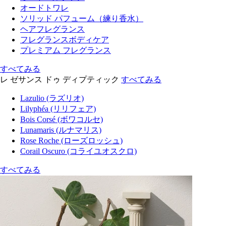
オードトワレ
ソリッド パフューム（練り香水）
ヘアフレグランス
フレグランスボディケア
プレミアム フレグランス
すべてみる
レ ゼサンス ドゥ ディプティック
すべてみる
Lazulio (ラズリオ)
Lilyphéa (リリフェア)
Bois Corsé (ボワコルセ)
Lunamaris (ルナマリス)
Rose Roche (ローズロッシュ)
Corail Oscuro (コライユオスクロ)
すべてみる