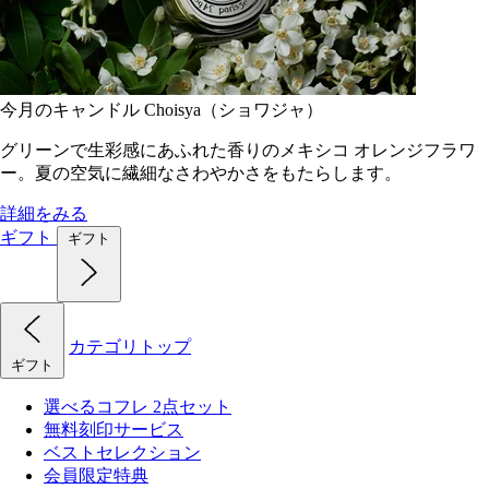
今月のキャンドル Choisya（ショワジャ）
グリーンで生彩感にあふれた香りのメキシコ オレンジフラワ
ー。夏の空気に繊細なさわやかさをもたらします。
詳細をみる
ギフト
ギフト
カテゴリトップ
ギフト
選べるコフレ 2点セット
無料刻印サービス
ベストセレクション
会員限定特典