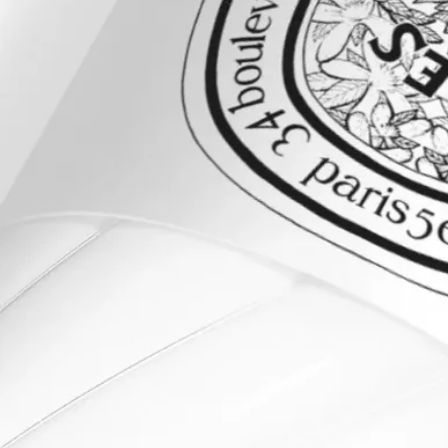
適量をとり、肌になじませてください。一日数回ご使用いただ
くことで、肌が潤い、香りを長くお楽しみいただくことができ
ます。
ストーリー
素材が香りとなり、香りが素材となる。
フレグランスの歴史からインスピレーションを得た「フレグラ
ンスジェスチャー」は、テクスチャーを再解釈し、新しい香り
の纏い方を提案します。目に見えないものを官能的に、儚いも
のを確かな存在へと昇華させるアプローチです。それぞれのジ
ェスチャーは、そのフォーミュラに合わせて最高の香りが引き
立つように、独自の濃度で調香されています。単独で、または
その時々の気分やシーンに合わせて、他のジェスチャーと重ね
てお使いください。
Eau des Sens (オーデサンス)は枝、葉、果実、花や根といった
ビターオレンジのあらゆる側面を結び合わせた作品です。Sens
(サンス)は感覚、そして感覚を揺り動かす香りそのものを想起