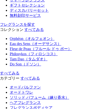
サマーフレグランス
ギフトセレクション
ディスカバリーセット
無料刻印サービス
フレグランスを探す
コレクション
すべてみる
Orphéon（オルフェオン）
Eau des Sens（オーデサンス）
Fleur de Peau（フルール ドゥ ポー）
Philosykos（フィロシコス）
Tam Dao（タムダオ）
Do Son（ドソン）
すべてみる
カテゴリー
すべてみる
オードパルファン
オードトワレ
ソリッド パフューム（練り香水）
ヘアフレグランス
フレグランスボディケア