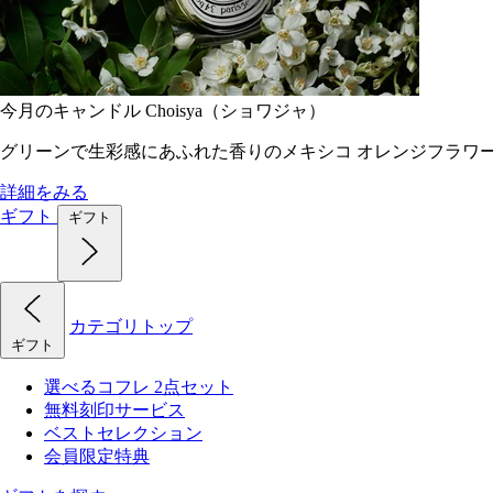
今月のキャンドル Choisya（ショワジャ）
グリーンで生彩感にあふれた香りのメキシコ オレンジフラワ
詳細をみる
ギフト
ギフト
カテゴリトップ
ギフト
選べるコフレ 2点セット
無料刻印サービス
ベストセレクション
会員限定特典