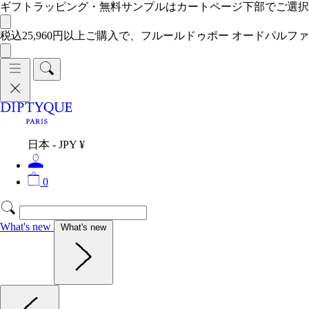
ギフトラッピング・無料サンプルはカートページ下部でご選
税込25,960円以上ご購入で、フルールドゥポー オードパルファ
日本 - JPY ¥
0
What's new
What's new