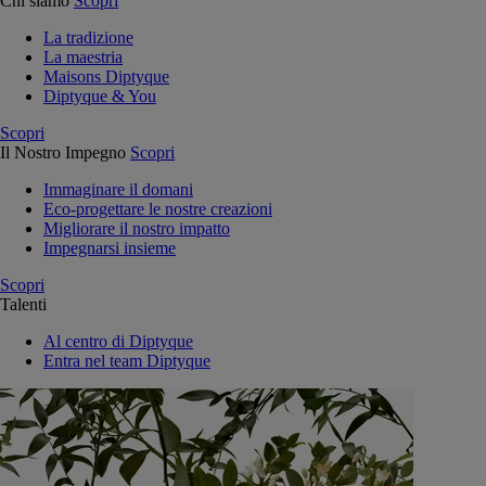
Chi siamo
Scopri
La tradizione
La maestria
Maisons Diptyque
Diptyque & You
Scopri
Il Nostro Impegno
Scopri
Immaginare il domani
Eco-progettare le nostre creazioni
Migliorare il nostro impatto
Impegnarsi insieme
Scopri
Talenti
Al centro di Diptyque
Entra nel team Diptyque