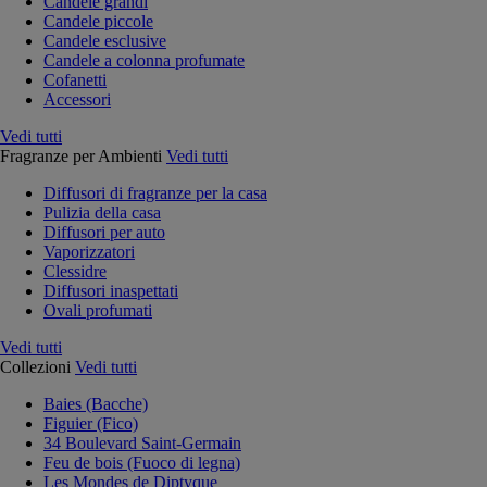
Candele grandi
Candele piccole
Candele esclusive
Candele a colonna profumate
Cofanetti
Accessori
Vedi tutti
Fragranze per Ambienti
Vedi tutti
Diffusori di fragranze per la casa
Pulizia della casa
Diffusori per auto
Vaporizzatori
Clessidre
Diffusori inaspettati
Ovali profumati
Vedi tutti
Collezioni
Vedi tutti
Baies (Bacche)
Figuier (Fico)
34 Boulevard Saint-Germain
Feu de bois (Fuoco di legna)
Les Mondes de Diptyque