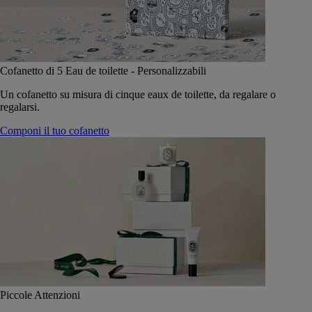
Cofanetto di 5 Eau de toilette - Personalizzabili
Un cofanetto su misura di cinque eaux de toilette, da regalare o
regalarsi.
Componi il tuo cofanetto
Piccole Attenzioni