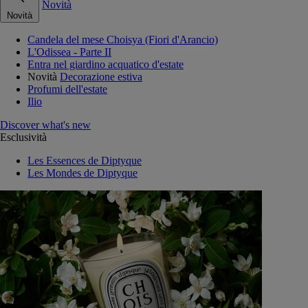
Novità
Novità
Candela del mese Choisya (Fiori d'Arancio)
L'Odissea - Parte II
Entra nel giardino acquatico d'estate
Novità
Decorazione estiva
Profumi dell'estate
Ilio
Discover what's new
Esclusività
Les Essences de Diptyque
Les Mondes de Diptyque