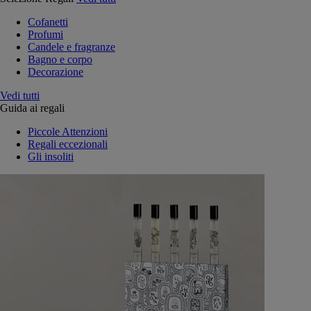
Cofanetti
Profumi
Candele e fragranze
Bagno e corpo
Decorazione
Vedi tutti
Guida ai regali
Piccole Attenzioni
Regali eccezionali
Gli insoliti