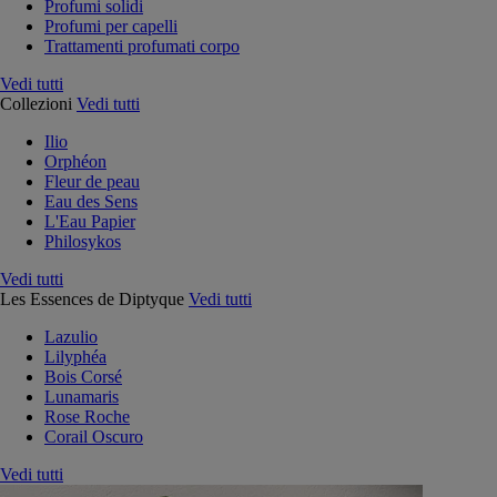
Profumi solidi
Profumi per capelli
Trattamenti profumati corpo
Vedi tutti
Collezioni
Vedi tutti
Ilio
Orphéon
Fleur de peau
Eau des Sens
L'Eau Papier
Philosykos
Vedi tutti
Les Essences de Diptyque
Vedi tutti
Lazulio
Lilyphéa
Bois Corsé
Lunamaris
Rose Roche
Corail Oscuro
Vedi tutti