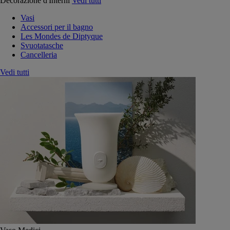
Decorazione d'Interni
Vedi tutti
Vasi
Accessori per il bagno
Les Mondes de Diptyque
Svuotatasche
Cancelleria
Vedi tutti