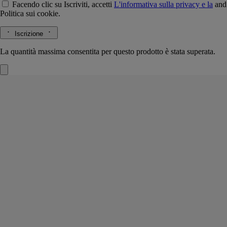
Facendo clic su Iscriviti, accetti
L'informativa sulla privacy e la
and
Politica sui cookie.
Iscrizione
La quantità massima consentita per questo prodotto è stata superata.
La Vallée du Temps (La valle del tempo)
Candela Esclusiva
Accordo di tè bianco, assoluta di erba mate, assoluta di gelsomino
Jingdezhen. Una città in cui si incrociano epoche e tradizioni, luogo
d'origine della porcellana cinese e rinomata anche per il tè bianco
prodotto nei dintorni.
Leggi di più
Accendere la candela La Vallée du Temps (La valle del tempo),