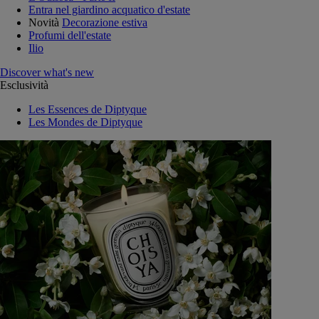
Entra nel giardino acquatico d'estate
Novità
Decorazione estiva
Profumi dell'estate
Ilio
Discover what's new
Esclusività
Les Essences de Diptyque
Les Mondes de Diptyque