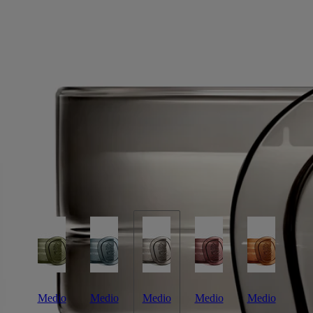
La Vallée du Temps (La valle del tempo)
Candela Esclusiva
Accordo di tè bianco, assoluta di erba mate, assoluta di gelsomino
Jingdezhen. Una città in cui si incrociano epoche e tradizioni, luogo
d'origine della porcellana cinese e rinomata anche per il tè bianco
prodotto nei dintorni.
Leggi di più
Accendere la candela La Vallée du Temps (La valle del tempo),
significa scoprire un laboratorio di artigianato millenario in mezzo alle
verdeggianti piantagioni di tè. La bellezza coniugata in tutti i tempi. La
candela è da 270g.
Leggi meno
Medio
Medio
Medio
Medio
Medio