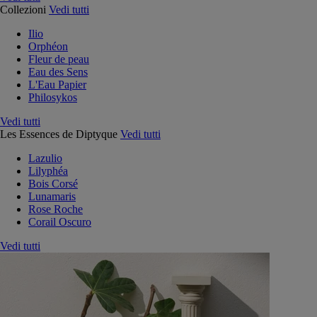
Collezioni
Vedi tutti
Ilio
Orphéon
Fleur de peau
Eau des Sens
L'Eau Papier
Philosykos
Vedi tutti
Les Essences de Diptyque
Vedi tutti
Lazulio
Lilyphéa
Bois Corsé
Lunamaris
Rose Roche
Corail Oscuro
Vedi tutti