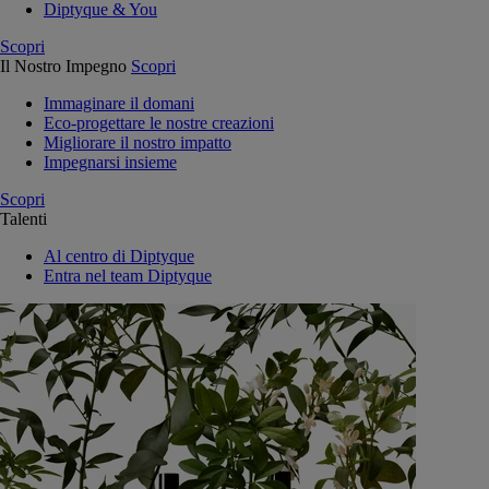
Diptyque & You
Scopri
Il Nostro Impegno
Scopri
Immaginare il domani
Eco-progettare le nostre creazioni
Migliorare il nostro impatto
Impegnarsi insieme
Scopri
Talenti
Al centro di Diptyque
Entra nel team Diptyque