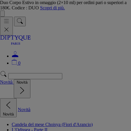
Duo Corpo Estivo in omaggio (2×10 ml) per ordini pari o superiori a
180€. Codice : DUO
Scopri di più.
0
Novità
Novità
Novità
Novità
Candela del mese Choisya (Fiori d'Arancio)
L'Odissea - Parte II