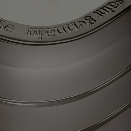
Nella provincia cinese dello Jiangxi, la città di Jingdezhen si trova al
crocevia tra tempo e tradizione. Questa culla della porcellana cinese,
l'“oro bianco” un tempo usato come moneta di scambio, è famosa
anche per il suo tè bianco, che cresce nel territorio circostante e che
viene sorseggiato in immacolate tazze da tè, a regola d'arte. Partecipare
alla cerimonia del Gong Fu Cha, che significa “prendersi del tempo per
il tè”, vuol dire apprezzare tutte le sfumature di questo prezioso tè dalle
foglie argentate e dal profumo singolare. Accendi la candela La Vallée
du Temps (Valle del Tempo) e scopri un antico laboratorio artigianale
immerso tra le piantagioni di tè verde, per rivivere, oggi, l'incontro di
sapori e gesti ancestrali. Una bellezza senza tempo.
Ognuna di queste candele è stata concepita per durare molteplici vite, e
può essere facilmente ricaricata con la fragranza che preferisci – così il
viaggio non finisce mai.
Know-how
Ogni candela di "Les Mondes de Diptyque" ricorda un monolito in
vetro colorato – uno straordinario ovale composto da tre livelli
sovrapposti che richiama il profilo che simboleggia la Maison.
Un'opera di eccelsa maestria vetraria, ideata con la designer Cristina
Celestino.