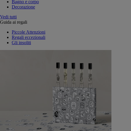
Bagno e corpo
Decorazione
Vedi tutti
Guida ai regali
Piccole Attenzioni
Regali eccezionali
Gli insoliti