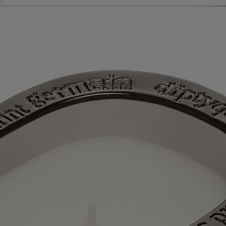
Impegni
Know-how
Istruzioni per l'uso
Caratteristiche
Ingredienti
Storia
60 anni dopo la prima candela Diptyque, si scrive un nuovo capitolo
con le prime candele profumate per le quali la Maison offre anche le
ricariche.
La collezione “Les Mondes de Diptyque” (“I Mondi di Diptyque”) ci
permette di vedere e respirare luoghi poco conosciuti, arricchendo il
tutto con un tocco di anima in più. Una saga in 5 capacità, in cui ogni
candela racconta la storia del luogo che incarna tra volute di fumo
profumato. Ogni candela apre una porta su un mondo diverso e
lontano. È l'occasione per godersi una parentesi fuori dal tempo,
dedicata all'esplorazione della bellezza.