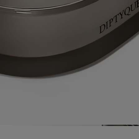
Ogni fragranza della collezione è un'autentica narrazione olfattiva
immaginata da Olivia Giacobetti, da tempo affermata profumiera per
Diptyque. I profumi delle candele de "Les Mondes de Diptyque" si
caratterizzano per la loro immediatezza, la loro varietà e l'elevata
qualità delle materie prime utilizzate, vero e proprio biglietto da visita
della maestria profumiera di Diptyque.
Istruzioni per l'uso
Ogni candela della collezione "Les Mondes de Diptyque" è un
prodotto eccezionale che richiede cure e attenzioni particolari.
Prepara il tuo spazio- Posiziona la candela su una superficie piana e
resistente al calore.
- Proteggi i materiali delicati come il legno o il marmo con una base o
un vassoio.
- Tieni le candele lontane da materiali infiammabili.
- Tieni le candele fuori dalla portata di bambini e animali domestici.
Accendi la candela- Ti consigliamo di accendere la candela con un
fiammifero per evitare il rischio di scottature.
- Durante il primo utilizzo, assicurati di lasciar bruciare la candela
finché non si sarà formata una pozza uniforme di cera fusa (circa 5 ore