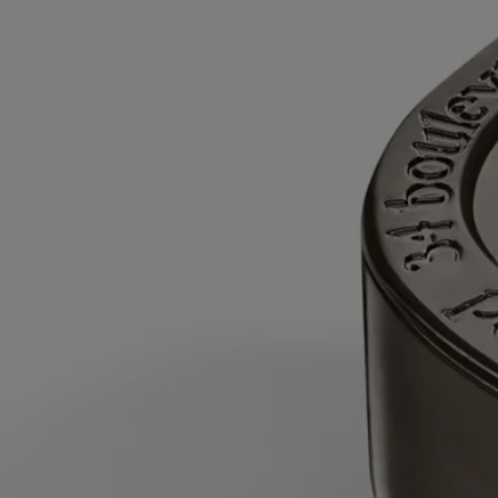
a seconda della fragranza). Questo impedisce alla cera di formare un
tunnel e permette allo stoppino di assorbire correttamente la cera,
garantendo una combustione uniforme per gli utilizzi successivi. Gli
stoppini potrebbero produrre una piccola quantità di fumo alla prima
accensione.
Durante la combustione- Non lasciare la candela accesa per più di 5
ore consecutive dopo il primo utilizzo.
- Non lasciare mai una candela accesa incustodita.
- Non spostare una candela accesa o ancora calda.
- Tienila lontana dalle correnti d'aria.
- Lascia almeno 10 cm (4 pollici) di distanza tra due candele.
Dopo ogni utilizzo- Spegni la fiamma: usa uno spegnicandela per
evitare schizzi di cera calda.
- Ricentra lo stoppino una volta spenta la candela.
- Prima di riaccendere la candela, usa un taglia-stoppino per accorciare
lo stoppino (lunghezza ideale: da 3 a 5 mm) per evitare il rischio di
incendi.
Nota finale- Interrompi l'utilizzo della candela quando rimangono solo
5 mm di cera o quando la base in metallo che sostiene lo stoppino
diventa visibile.
Manutenzione e conservazione- Ti consigliamo di arieggiare la stanza