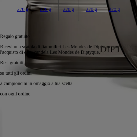
270 g
270 g
270 g
270 g
270 g
Aggiungi al carrello
220 €
Regalo gratuito
Ricevi una scatola di fiammiferi Les Mondes de Diptyque con
l'acquisto di ogni candela Les Mondes de Diptyque.
Resi gratuiti
su tutti gli ordini
2 campioncini in omaggio a tua scelta
con ogni ordine
Realizzato a mano in Francia, con totale trasparenza. Cera versata a
mano.
Storia