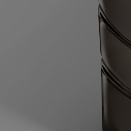
dopo aver tenuto accesa una candela.
- Lascia raffreddare completamente la cera prima di spostare la
candela.
- Conservala in un luogo asciutto e temperato (15 °C–25 °C / 59 °F–77
°F), al riparo dalla luce solare diretta per evitare scolorimenti,
alterazioni della pigmentazione o il distacco della cera.
Per ricaricarla:- Quando sul fondo rimangono circa 5 mm di cera o il
supporto in metallo dello stoppino è visibile, la candela è terminata.
- Una volta che la cera si è raffreddata, posiziona il vasetto della
candela all'interno di una ciotola con acqua riscaldata a 60°C, in modo
che l'acqua arrivi a metà altezza del vasetto. Attendi 2 minuti per dare
alla cera il tempo di ammorbidirsi.
- Solleva il vasetto della candela dall'acqua, quindi fai scorrere la lama
di un coltello a punta arrotondata tra il contenitore e i bordi del blocco
di cera ammorbidita rimasta, per poi far scivolare il coltello sotto la
cera. Estrai la cera e gettala nella spazzatura.
- Lava e asciuga l'interno del contenitore.
- Tira indietro le alette su entrambi i lati dell'involucro interno per
aprirlo, quindi inserisci la ricarica di cera nel contenitore.
La tua candela è ora pronta per l'uso.
Caratteristiche