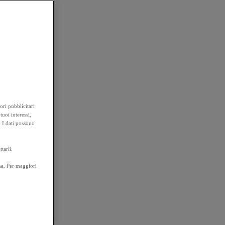
ori pubblicitari
tuoi interessi,
. I dati possono
tarli.
na. Per maggiori