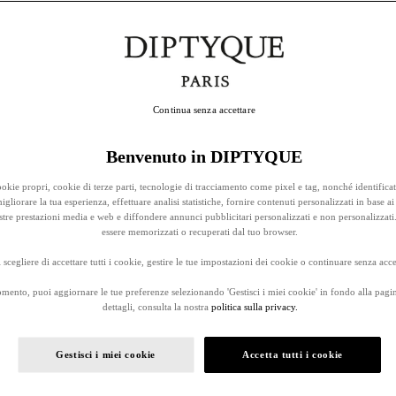
Continua senza accettare
Benvenuto in DIPTYQUE
okie propri, cookie di terze parti, tecnologie di tracciamento come pixel e tag, nonché identificat
gliorare la tua esperienza, effettuare analisi statistiche, fornire contenuti personalizzati in base ai 
stre prestazioni media e web e diffondere annunci pubblicitari personalizzati e non personalizzati
essere memorizzati o recuperati dal tuo browser.
 scegliere di accettare tutti i cookie, gestire le tue impostazioni dei cookie o continuare senza accet
omento, puoi aggiornare le tue preferenze selezionando 'Gestisci i miei cookie' in fondo alla pagi
dettagli, consulta la nostra
politica sulla privacy.
Gestisci i miei cookie
Accetta tutti i cookie