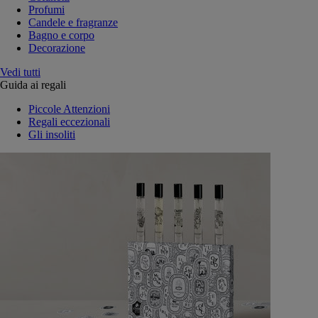
Profumi
Candele e fragranze
Bagno e corpo
Decorazione
Vedi tutti
Guida ai regali
Piccole Attenzioni
Regali eccezionali
Gli insoliti