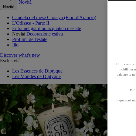
Novità
Novità
Candela del mese Choisya (Fiori d'Arancio)
L'Odissea - Parte II
Entra nel giardino acquatico d'estate
Novità
Decorazione estiva
Profumi dell'estate
Ilio
Discover what's new
Esclusività
Utilizziamo co
mobili per mi
Les Essences de Diptyque
valutare le no
Les Mondes de Diptyque
Puoi
In qualsiasi m