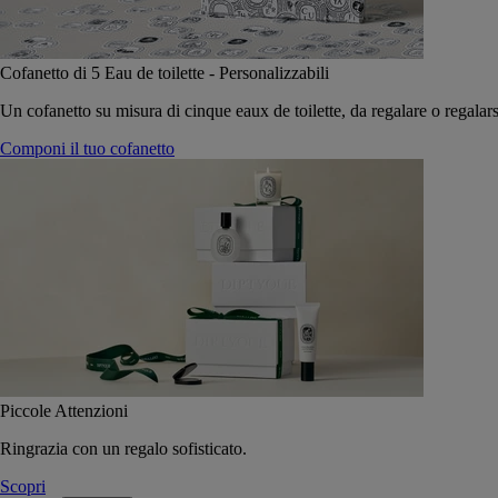
Cofanetto di 5 Eau de toilette - Personalizzabili
Un cofanetto su misura di cinque eaux de toilette, da regalare o regalars
Componi il tuo cofanetto
Piccole Attenzioni
Ringrazia con un regalo sofisticato.
Scopri