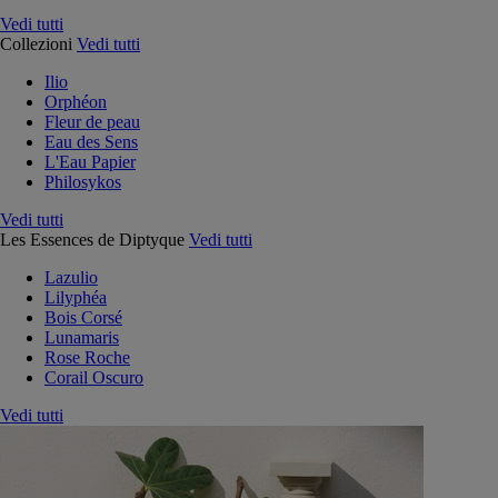
Vedi tutti
Collezioni
Vedi tutti
Ilio
Orphéon
Fleur de peau
Eau des Sens
L'Eau Papier
Philosykos
Vedi tutti
Les Essences de Diptyque
Vedi tutti
Lazulio
Lilyphéa
Bois Corsé
Lunamaris
Rose Roche
Corail Oscuro
Vedi tutti