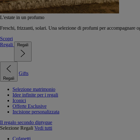
L'estate in un profumo
Freschi, frizzanti, solari. Una selezione di profumi per accompagnare og
Scopri
Regali
Regali
Gifts
Regali
Selezione matrimonio
Idee infinite per i regali
Iconici
Offerte Esclusive
Incisione personalizzata
Il regalo secondo diptyque
Selezione Regali
Vedi tutti
Cofanetti