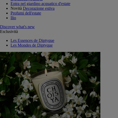
Entra nel giardino acquatico d'estate
Novità
Decorazione estiva
Profumi dell'estate
Ilio
Discover what's new
Esclusività
Les Essences de Diptyque
Les Mondes de Diptyque