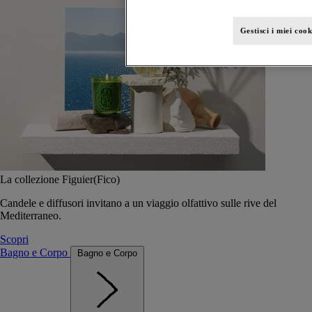
Gestisci i miei cook
La collezione Figuier(Fico)
Candele e diffusori invitano a un viaggio olfattivo sulle rive del
Mediterraneo.
Scopri
Bagno e Corpo
Bagno e Corpo