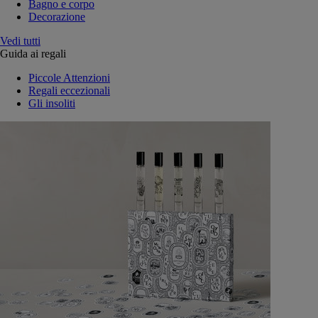
Bagno e corpo
Decorazione
Vedi tutti
Guida ai regali
Piccole Attenzioni
Regali eccezionali
Gli insoliti