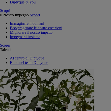
Diptyque & You
Scopri
Il Nostro Impegno
Scopri
Immaginare il domani
Eco-progettare le nostre creazioni
Migliorare il nostro impatto
Impegnarsi insieme
Scopri
Talenti
Al centro di Diptyque
Entra nel team Diptyque