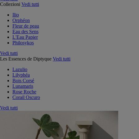
Collezioni
Vedi tutti
Ilio
Orphéon
Fleur de peau
Eau des Sens
L'Eau Papier
Philosykos
Vedi tutti
Les Essences de Diptyque
Vedi tutti
Lazulio
Lilyphéa
Bois Corsé
Lunamaris
Rose Roche
Corail Oscuro
Vedi tutti