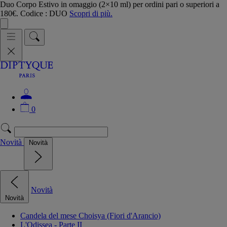
Duo Corpo Estivo in omaggio (2×10 ml) per ordini pari o superiori a
180€. Codice : DUO
Scopri di più.
0
Novità
Novità
Novità
Novità
Candela del mese Choisya (Fiori d'Arancio)
L'Odissea - Parte II