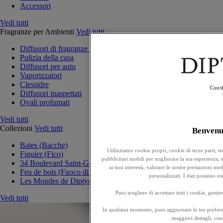
Accessori
Vedi tutti
Fragranze per Ambienti
Vedi tutti
Diffusori di fragranze per la casa
Pulizia della casa
Diffusori per auto
Vaporizzatori
Clessidre
Conti
Diffusori inaspettati
Ovali profumati
Vedi tutti
Collezioni
Vedi tutti
Benven
Baies (Bacche)
Utilizziamo cookie propri, cookie di terze parti, t
Figuier (Fico)
pubblicitari mobili per migliorare la tua esperienza, ef
34 Boulevard Saint-Germain
ai tuoi interessi, valutare le nostre prestazioni m
Feu de bois (Fuoco di legna)
personalizzati. I dati possono e
Les Mondes de Diptyque
Puoi scegliere di accettare tutti i cookie, gesti
Vedi tutti
In qualsiasi momento, puoi aggiornare le tue prefere
maggiori dettagli, cons