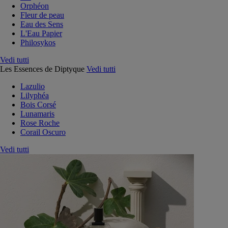
Orphéon
Fleur de peau
Eau des Sens
L'Eau Papier
Philosykos
Vedi tutti
Les Essences de Diptyque
Vedi tutti
Lazulio
Lilyphéa
Bois Corsé
Lunamaris
Rose Roche
Corail Oscuro
Vedi tutti