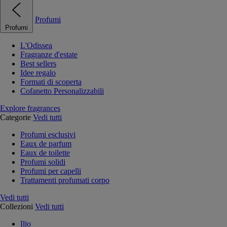
Profumi
Profumi
L'Odissea
Fragranze d'estate
Best sellers
Idee regalo
Formati di scoperta
Cofanetto Personalizzabili
Explore fragrances
Categorie
Vedi tutti
Profumi esclusivi
Eaux de parfum
Eaux de toilette
Profumi solidi
Profumi per capelli
Trattamenti profumati corpo
Vedi tutti
Collezioni
Vedi tutti
Ilio