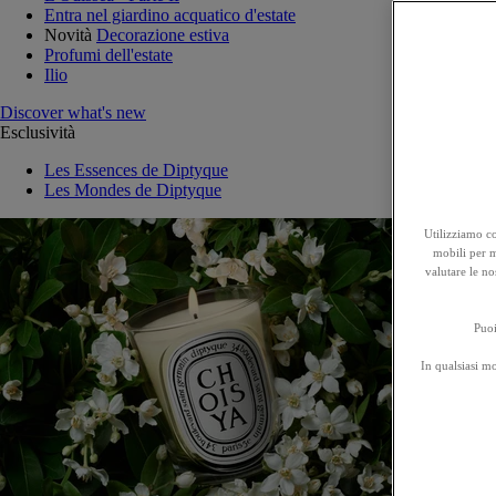
Entra nel giardino acquatico d'estate
Novità
Decorazione estiva
Profumi dell'estate
Ilio
Discover what's new
Esclusività
Les Essences de Diptyque
Les Mondes de Diptyque
Utilizziamo co
mobili per mi
valutare le no
Puoi
In qualsiasi m