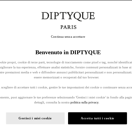
Continua senza accettare
Benvenuto in DIPTYQUE
okie propri, cookie di terze parti, tecnologie di tracciamento come pixel e tag, nonché identificat
gliorare la tua esperienza, effettuare analisi statistiche, fornire contenuti personalizzati in base ai 
stre prestazioni media e web e diffondere annunci pubblicitari personalizzati e non personalizzati
essere memorizzati o recuperati dal tuo browser.
 scegliere di accettare tutti i cookie, gestire le tue impostazioni dei cookie o continuare senza accet
omento, puoi aggiornare le tue preferenze selezionando 'Gestisci i miei cookie' in fondo alla pagi
dettagli, consulta la nostra
politica sulla privacy.
Gestisci i miei cookie
Accetta tutti i cookie