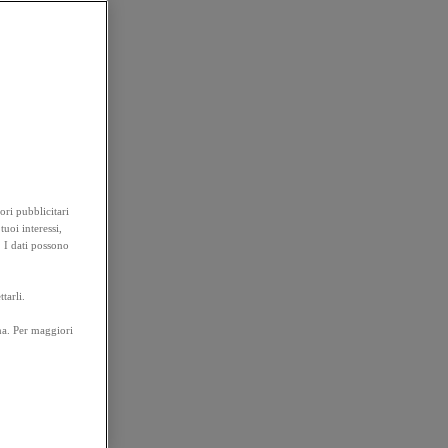
ori pubblicitari
tuoi interessi,
. I dati possono
tarli.
na. Per maggiori