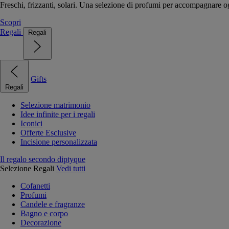
Freschi, frizzanti, solari. Una selezione di profumi per accompagnare og
Scopri
Regali
Regali
Gifts
Regali
Selezione matrimonio
Idee infinite per i regali
Iconici
Offerte Esclusive
Incisione personalizzata
Il regalo secondo diptyque
Selezione Regali
Vedi tutti
Cofanetti
Profumi
Candele e fragranze
Bagno e corpo
Decorazione