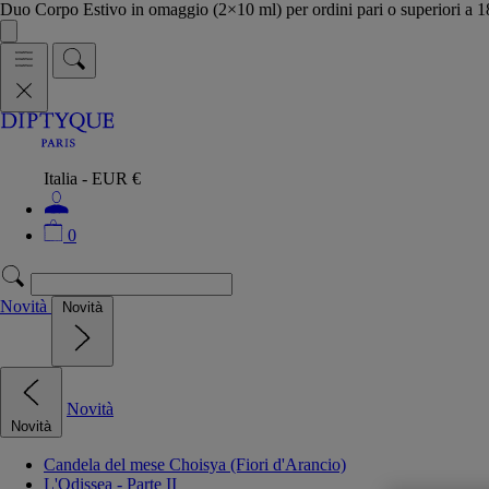
Duo Corpo Estivo in omaggio (2×10 ml) per ordini pari o superiori a
Italia - EUR €
0
Novità
Novità
Novità
Novità
Candela del mese Choisya (Fiori d'Arancio)
L'Odissea - Parte II