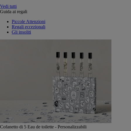
Vedi tutti
Guida ai regali
Piccole Attenzioni
Regali eccezionali
Gli insoliti
Cofanetto di 5 Eau de toilette - Personalizzabili