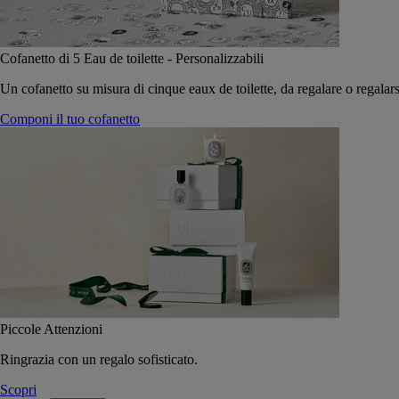
Cofanetto di 5 Eau de toilette - Personalizzabili
Un cofanetto su misura di cinque eaux de toilette, da regalare o regalars
Componi il tuo cofanetto
Piccole Attenzioni
Ringrazia con un regalo sofisticato.
Scopri