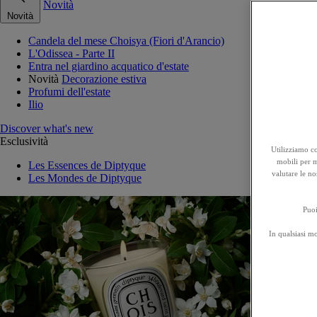
Novità
Novità
Candela del mese Choisya (Fiori d'Arancio)
L'Odissea - Parte II
Entra nel giardino acquatico d'estate
Novità
Decorazione estiva
Profumi dell'estate
Ilio
Discover what's new
Esclusività
Utilizziamo co
mobili per mi
Les Essences de Diptyque
valutare le no
Les Mondes de Diptyque
Puoi
In qualsiasi m