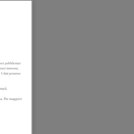
ori pubblicitari
tuoi interessi,
. I dati possono
tarli.
na. Per maggiori