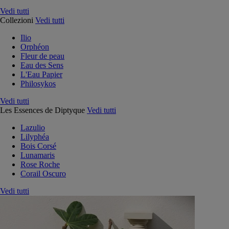
Vedi tutti
Collezioni
Vedi tutti
Ilio
Orphéon
Fleur de peau
Eau des Sens
L'Eau Papier
Philosykos
Vedi tutti
Les Essences de Diptyque
Vedi tutti
Lazulio
Lilyphéa
Bois Corsé
Lunamaris
Rose Roche
Corail Oscuro
Vedi tutti