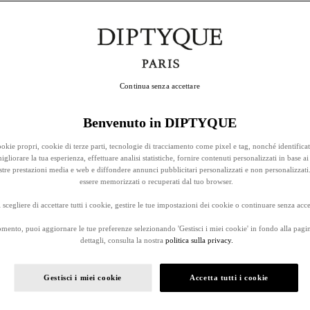
Continua senza accettare
Benvenuto in DIPTYQUE
okie propri, cookie di terze parti, tecnologie di tracciamento come pixel e tag, nonché identificat
gliorare la tua esperienza, effettuare analisi statistiche, fornire contenuti personalizzati in base ai 
stre prestazioni media e web e diffondere annunci pubblicitari personalizzati e non personalizzati
essere memorizzati o recuperati dal tuo browser.
 scegliere di accettare tutti i cookie, gestire le tue impostazioni dei cookie o continuare senza accet
omento, puoi aggiornare le tue preferenze selezionando 'Gestisci i miei cookie' in fondo alla pagi
dettagli, consulta la nostra
politica sulla privacy.
Gestisci i miei cookie
Accetta tutti i cookie