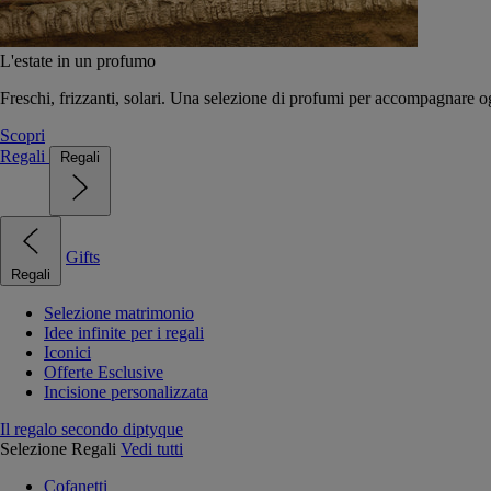
L'estate in un profumo
Freschi, frizzanti, solari. Una selezione di profumi per accompagnare og
Scopri
Regali
Regali
Gifts
Regali
Selezione matrimonio
Idee infinite per i regali
Iconici
Offerte Esclusive
Incisione personalizzata
Il regalo secondo diptyque
Selezione Regali
Vedi tutti
Cofanetti