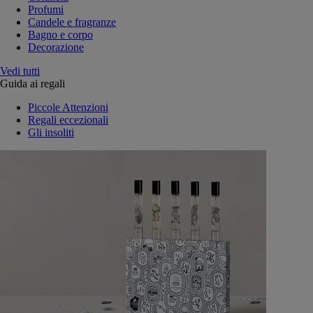
Profumi
Candele e fragranze
Bagno e corpo
Decorazione
Vedi tutti
Guida ai regali
Piccole Attenzioni
Regali eccezionali
Gli insoliti