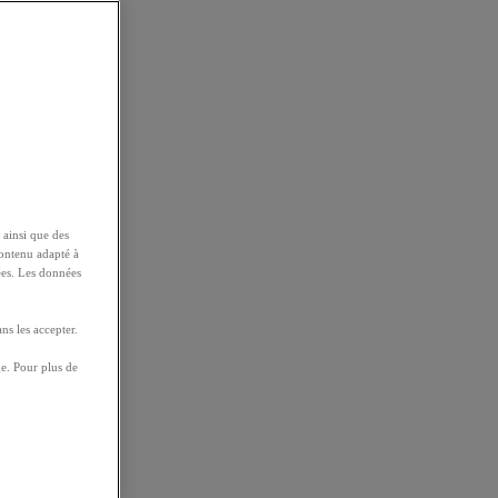
 ainsi que des
contenu adapté à
ées. Les données
ns les accepter.
e. Pour plus de