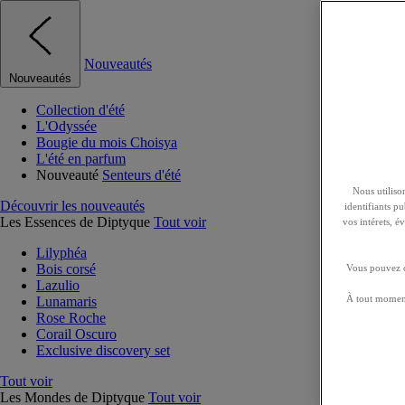
Nouveautés
Nouveautés
Collection d'été
L'Odyssée
Bougie du mois Choisya
L'été en parfum
Nouveauté
Senteurs d'été
Nous utilison
Découvrir les nouveautés
identifiants p
Les Essences de Diptyque
Tout voir
vos intérets, 
Lilyphéa
Bois corsé
Vous pouvez ch
Lazulio
À tout moment
Lunamaris
Rose Roche
Corail Oscuro
Exclusive discovery set
Tout voir
Les Mondes de Diptyque
Tout voir