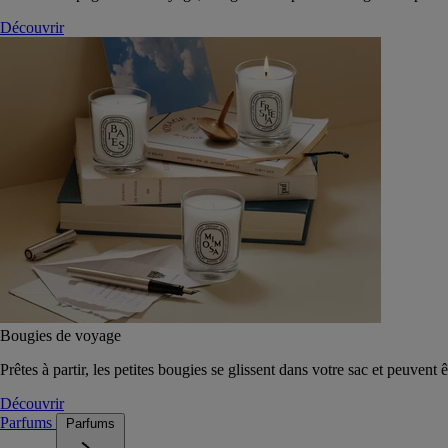
Découvrir
Bougies de voyage
Prêtes à partir, les petites bougies se glissent dans votre sac et peuvent 
Découvrir
Parfums
Parfums