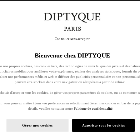
Continuer sans accepter
Bienvenue chez DIPTYQUE
s nos propres cookies, des cookies tiers, des technologies de suivi tel que des pixels et des balises
ublicitaires mobiles pour améliorer votre expérience, réaliser des analyses statistiques, fournir du 
évaluer nos performances média et web et diffuser des publicités personnalisées et non-personnalis
peuvent être stockées dans votre navigateur ou récupérées à partir de celui-ci.
oisir d'accepter tous les cookies, de gérer vos propres paramètres de cookies, ou de continuer sa
, vous pouvez mettre à jour vos préférences en sélectionnant Gérer mes cookies en bas de la pag
détails, veuillez consulter notre
Politique de confidentialité.
Gérer mes cookies
Autoriser tous les cookies