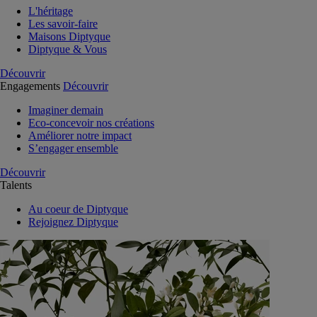
L'héritage
Les savoir-faire
Maisons Diptyque
Diptyque & Vous
Découvrir
Engagements
Découvrir
Imaginer demain
Eco-concevoir nos créations
Améliorer notre impact
S’engager ensemble
Découvrir
Talents
Au coeur de Diptyque
Rejoignez Diptyque