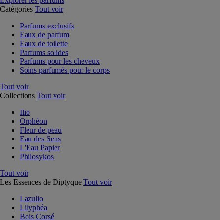
Explorer les parfums
Catégories
Tout voir
Parfums exclusifs
Eaux de parfum
Eaux de toilette
Parfums solides
Parfums pour les cheveux
Soins parfumés pour le corps
Tout voir
Collections
Tout voir
Ilio
Orphéon
Fleur de peau
Eau des Sens
L'Eau Papier
Philosykos
Tout voir
Les Essences de Diptyque
Tout voir
Lazulio
Lilyphéa
Bois Corsé