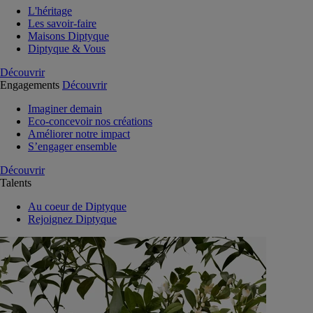
L'héritage
Les savoir-faire
Maisons Diptyque
Diptyque & Vous
Découvrir
Engagements
Découvrir
Imaginer demain
Eco-concevoir nos créations
Améliorer notre impact
S’engager ensemble
Découvrir
Talents
Au coeur de Diptyque
Rejoignez Diptyque