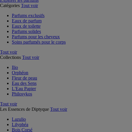
Explorer les parfums
Catégories
Tout voir
Parfums exclusifs
Eaux de parfum
Eaux de toilette
Parfums solides
Parfums pour les cheveux
Soins parfumés pour le corps
Tout voir
Collections
Tout voir
Ilio
Orphéon
Fleur de peau
Eau des Sens
L'Eau Papier
Philosykos
Tout voir
Les Essences de Diptyque
Tout voir
Lazulio
Lilyphéa
Bois Corsé