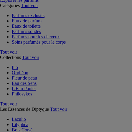
Explorer les parfums
Catégories
Tout voir
Parfums exclusifs
Eaux de parfum
Eaux de toilette
Parfums solides
Parfums pour les cheveux
Soins parfumés pour le corps
Tout voir
Collections
Tout voir
Ilio
Orphéon
Fleur de peau
Eau des Sens
L'Eau Papier
Philosykos
Tout voir
Les Essences de Diptyque
Tout voir
Lazulio
Lilyphéa
Bois Corsé