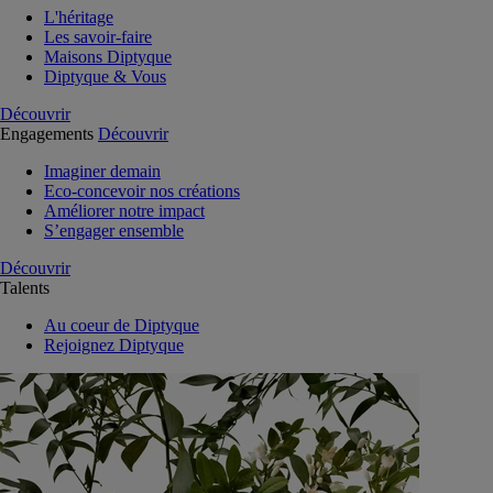
L'héritage
Les savoir-faire
Maisons Diptyque
Diptyque & Vous
Découvrir
Engagements
Découvrir
Imaginer demain
Eco-concevoir nos créations
Améliorer notre impact
S’engager ensemble
Découvrir
Talents
Au coeur de Diptyque
Rejoignez Diptyque