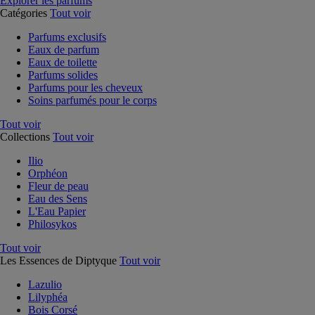
Explorer les parfums
Catégories
Tout voir
Parfums exclusifs
Eaux de parfum
Eaux de toilette
Parfums solides
Parfums pour les cheveux
Soins parfumés pour le corps
Tout voir
Collections
Tout voir
Ilio
Orphéon
Fleur de peau
Eau des Sens
L'Eau Papier
Philosykos
Tout voir
Les Essences de Diptyque
Tout voir
Lazulio
Lilyphéa
Bois Corsé