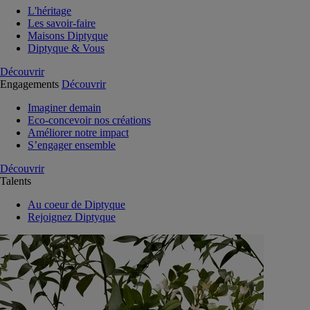
L'héritage
Les savoir-faire
Maisons Diptyque
Diptyque & Vous
Découvrir
Engagements
Découvrir
Imaginer demain
Eco-concevoir nos créations
Améliorer notre impact
S’engager ensemble
Découvrir
Talents
Au coeur de Diptyque
Rejoignez Diptyque