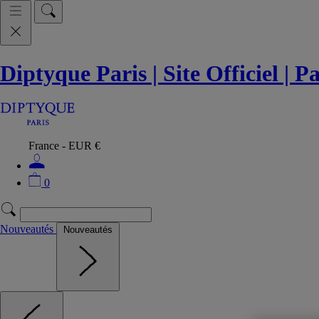
Diptyque Paris | Site Officiel | 
France - EUR €
0
Nouveautés
Nouveautés