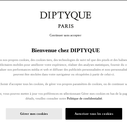
Continuer sans accepter
Bienvenue chez DIPTYQUE
s nos propres cookies, des cookies tiers, des technologies de suivi tel que des pixels et des balises
ublicitaires mobiles pour améliorer votre expérience, réaliser des analyses statistiques, fournir du 
évaluer nos performances média et web et diffuser des publicités personnalisées et non-personnalis
peuvent être stockées dans votre navigateur ou récupérées à partir de celui-ci.
oisir d'accepter tous les cookies, de gérer vos propres paramètres de cookies, ou de continuer sa
, vous pouvez mettre à jour vos préférences en sélectionnant Gérer mes cookies en bas de la pag
détails, veuillez consulter notre
Politique de confidentialité.
Gérer mes cookies
Autoriser tous les cookies