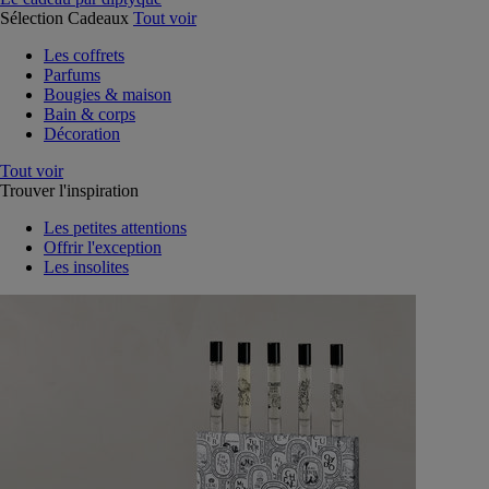
Sélection Cadeaux
Tout voir
Les coffrets
Parfums
Bougies & maison
Bain & corps
Décoration
Tout voir
Trouver l'inspiration
Les petites attentions
Offrir l'exception
Les insolites