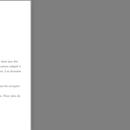
 ainsi que des
contenu adapté à
ées. Les données
ns les accepter.
e. Pour plus de