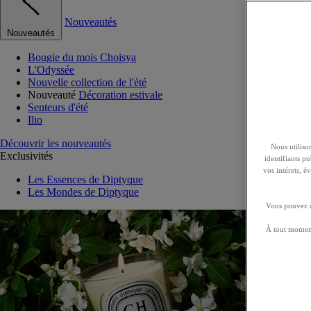
Nouveautés
Nouveautés
Bougie du mois Choisya
L'Odyssée
Nouvelle collection de l'été
Nouveauté
Décoration estivale
Senteurs d'été
Ilio
Découvrir les nouveautés
Nous utilison
Exclusivités
identifiants p
vos intérets, 
Les Essences de Diptyque
Les Mondes de Diptyque
Vous pouvez ch
À tout moment