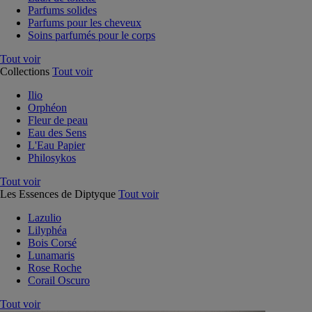
Parfums solides
Parfums pour les cheveux
Soins parfumés pour le corps
Tout voir
Collections
Tout voir
Ilio
Orphéon
Fleur de peau
Eau des Sens
L'Eau Papier
Philosykos
Tout voir
Les Essences de Diptyque
Tout voir
Lazulio
Lilyphéa
Bois Corsé
Lunamaris
Rose Roche
Corail Oscuro
Tout voir