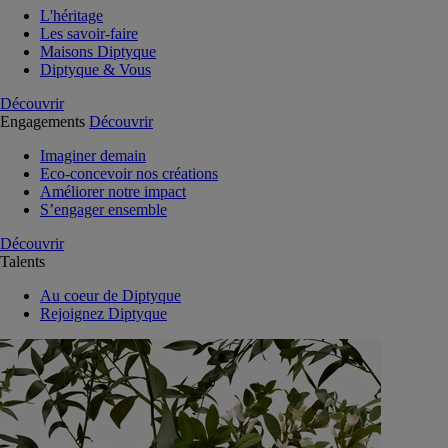
L'héritage
Les savoir-faire
Maisons Diptyque
Diptyque & Vous
Découvrir
Engagements
Découvrir
Imaginer demain
Eco-concevoir nos créations
Améliorer notre impact
S’engager ensemble
Découvrir
Talents
Au coeur de Diptyque
Rejoignez Diptyque