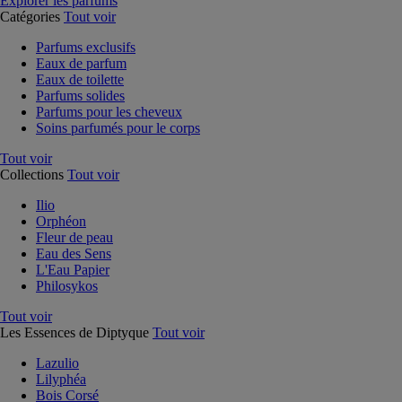
Explorer les parfums
Catégories
Tout voir
Parfums exclusifs
Eaux de parfum
Eaux de toilette
Parfums solides
Parfums pour les cheveux
Soins parfumés pour le corps
Tout voir
Collections
Tout voir
Ilio
Orphéon
Fleur de peau
Eau des Sens
L'Eau Papier
Philosykos
Tout voir
Les Essences de Diptyque
Tout voir
Lazulio
Lilyphéa
Bois Corsé