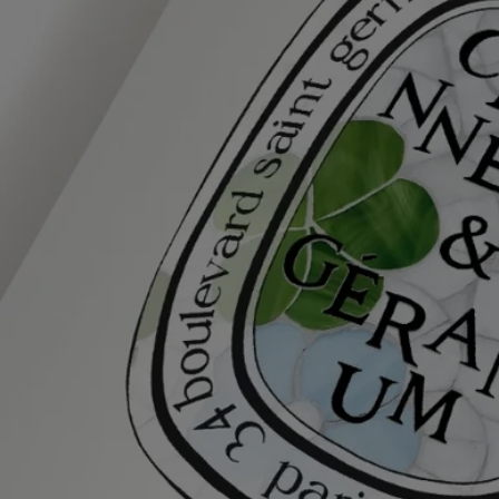
rafraîchissante au cœur d'un jardin d'eau. Un lieu pavé de pierres
anciennes et ombragé par des pins parasols, où les arbustes florissants
se mêlent aux arbres d'orange en fleurs. Des fontaines majestueuses
libèrent une eau cristalline, dont les gouttelettes suspendues dans les
airs scintillent et étincellent sous un soleil radieux. Tous les sens sont
en éveil.
Pour donner vie à cette scène estivale, Diptyque a fait appel au talent
exceptionnel de Mathilde Jonquière afin de créer une collection
d'œuvres originales en mosaïque. Inspirée par les paysages estivaux
des jardins d'eau, la mosaïste imagine et compose des fresques en
agençant minutieusement des tesselles d'émaux de Venise, de pâte de
verre et d'or. Présentés sur les flacons en édition limitée et les boites de
la collection, ces motifs capturent la poésie de l'instant, tel un miroir
reflétant la fraîcheur d'un jardin luxuriant baigné de soleil.
Nichée dans la région d'Aveiro au Portugal, la manufacture NG
Porcelanas perpétue depuis plus de 20 ans les savoir-faire artisanaux
d'exception, façonnant l'une des porcelaines les plus réputées d'Europe.
Les savoir-faire traditionnels de fabrication des azulejos, ces carreaux
de céramique décorés, continuent d'inspirer aujourd'hui la création de
pièces contemporaines. Créant des pièces uniques, des reproductions
d'époque et des commandes sur mesure, les maîtres porcelainiers sont
les ambassadeurs de l'héritage vivant, faisant preuve d'une précision et
d'une minutie infinies.