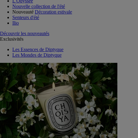
L'Odyssée
Nouvelle collection de l'été
Nouveauté
Décoration estivale
Senteurs d'été
Ilio
Découvrir les nouveautés
Exclusivités
Les Essences de Diptyque
Les Mondes de Diptyque