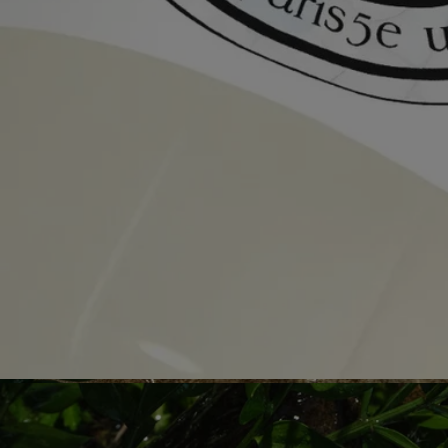
Engagements
Fabriqué en France
Tous nos vaporisateurs de parfum d'intérieur sont fabriqués en France
Consignes de recyclage
L'étui en carton est recyclable. Veuillez le jeter dans un bac de tri
approprié. Le tube ne peut pas être recyclé et doit être jeté avec vos
ordures ménagères.