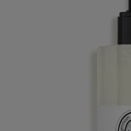
Citronnelle & Géranium
Gel de parfum
lavant pour le corps
Citronnelle, géranium, eucalyptus citron, néroli, fleur d'oranger
Pour un moment de fraîcheur sous la douche, un gel de parfum aux
huiles essentielles de citronnelle, géranium et eucalyptus citron,
réputées pour éloigner les moustiques.
Lire la suite
Au contact de l’eau, le gel se transforme en une mousse riche et
crémeuse. Sa formule, composée à 95% d’ingrédients d’origine
naturelle, laisse la peau douce tout en la parfumant des senteurs de
l'été. Sur le flacon, les géraniums prennent vie à travers un décor
inspiré des tesselles de mosaïque, imaginées par Mathilde Jonquière.
Lire moins