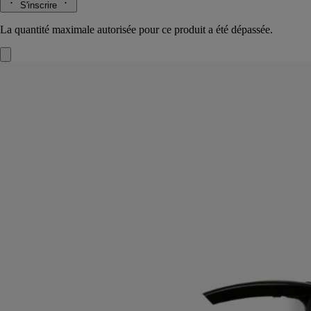
S'inscrire
La quantité maximale autorisée pour ce produit a été dépassée.
Citronnelle & Géranium
Gel de parfum
lavant pour le corps
Citronnelle, géranium, eucalyptus citron, néroli, fleur d'oranger
Pour un moment de fraîcheur sous la douche, un gel de parfum aux
huiles essentielles de citronnelle, géranium et eucalyptus citron,
réputées pour éloigner les moustiques.
Lire la suite
Au contact de l’eau, le gel se transforme en une mousse riche et
crémeuse. Sa formule, composée à 95% d’ingrédients d’origine
naturelle, laisse la peau douce tout en la parfumant des senteurs de
l'été. Sur le flacon, les géraniums prennent vie à travers un décor
inspiré des tesselles de mosaïque, imaginées par Mathilde Jonquière.