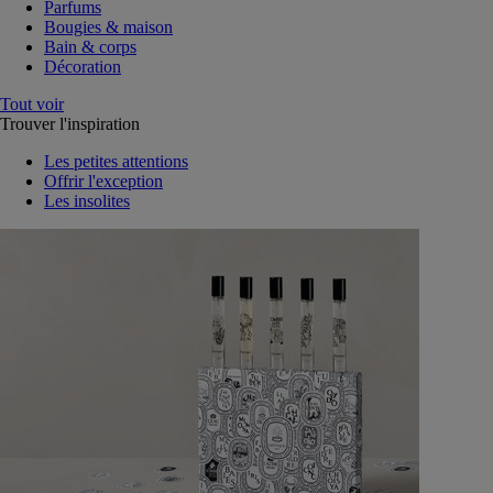
Parfums
Bougies & maison
Bain & corps
Décoration
Tout voir
Trouver l'inspiration
Les petites attentions
Offrir l'exception
Les insolites