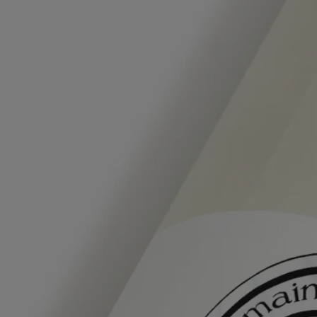
Au contact de l’eau, le gel de parfum devient une mousse légère et
onctueuse. Sa formule composée à 95 % d’ingrédients d’origine
naturelle et enrichie en beurre de karité laisse la peau douce et
veloutée. Parfumé à la citronnelle et au géranium, le gel enveloppe les
mains et le corps de notes vives et aromatiques et embaume toute la
salle de bain des senteurs de l’été.
aqua/water/eau - sodium gluconate - glycerin - cocamidopropyl betaine
- citric acid - lauryl glucoside - sodium cocoyl alaninate - parfum
(fragrance) - benzyl alcohol - dehydroacetic acid - citric acid - linalool -
tetramethyl acetyloctahydronaphthalenes - limonene - linalyl acetate -
pinene - terpineol - geraniol - geranyl acetate - citrus aurantium -
bergamia (bergamot) peel oil - farnesol
Avertissement : les listes d'ingrédients entrant dans la composition des
produits Diptyque sont régulièrement mises à jour. Avant d'utiliser un
produit Diptyque, veuillez lire la liste d'ingrédients située sur son
emballage afin de vous assurer que les ingrédients sont adaptés à votre
utilisation personnelle.
Histoire
Cet été, Diptyque vous invite à une escapade sensorielle et