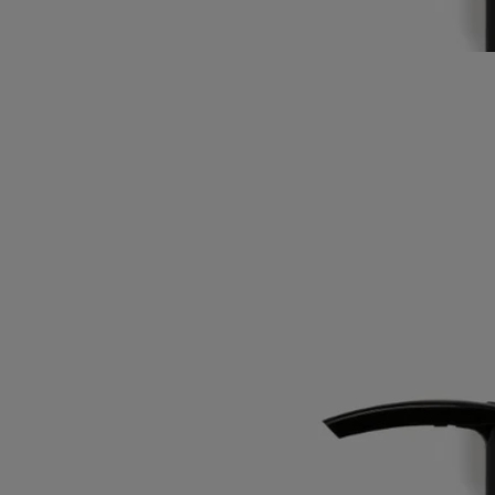
Lire moins
Édition limitée
Citronnelle & Géranium
Gel de parfum
lavant pour le corps
Citronnelle, géranium, eucalyptus citron, néroli, fleur d'oranger
Pour un moment de fraîcheur sous la douche, un gel de parfum aux
huiles essentielles de citronnelle, géranium et eucalyptus citron,
réputées pour éloigner les moustiques.
Lire la suite
Au contact de l’eau, le gel se transforme en une mousse riche et
crémeuse. Sa formule, composée à 95% d’ingrédients d’origine
naturelle, laisse la peau douce tout en la parfumant des senteurs de
l'été. Sur le flacon, les géraniums prennent vie à travers un décor
inspiré des tesselles de mosaïque, imaginées par Mathilde Jonquière.
Lire moins
Édition limitée