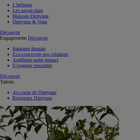
L'héritage
Les savoir-faire
Maisons Diptyque
Diptyque & Vous
Découvrir
Engagements
Découvrir
Imaginer demain
Eco-concevoir nos créations
Améliorer notre impact
S’engager ensemble
Découvrir
Talents
Au coeur de Diptyque
Rejoignez Diptyque