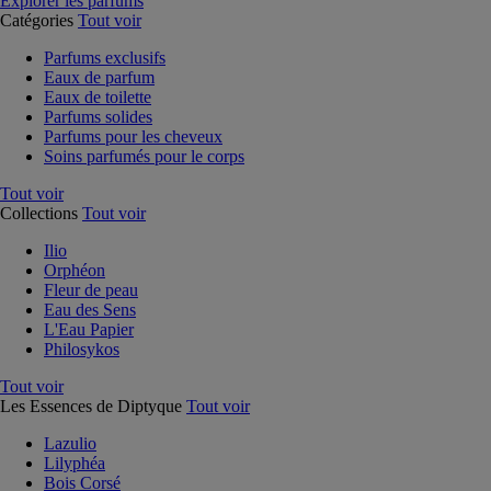
Explorer les parfums
Catégories
Tout voir
Parfums exclusifs
Eaux de parfum
Eaux de toilette
Parfums solides
Parfums pour les cheveux
Soins parfumés pour le corps
Tout voir
Collections
Tout voir
Ilio
Orphéon
Fleur de peau
Eau des Sens
L'Eau Papier
Philosykos
Tout voir
Les Essences de Diptyque
Tout voir
Lazulio
Lilyphéa
Bois Corsé