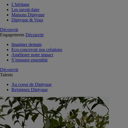
L'héritage
Les savoir-faire
Maisons Diptyque
Diptyque & Vous
Découvrir
Engagements
Découvrir
Imaginer demain
Eco-concevoir nos créations
Améliorer notre impact
S’engager ensemble
Découvrir
Talents
Au coeur de Diptyque
Rejoignez Diptyque