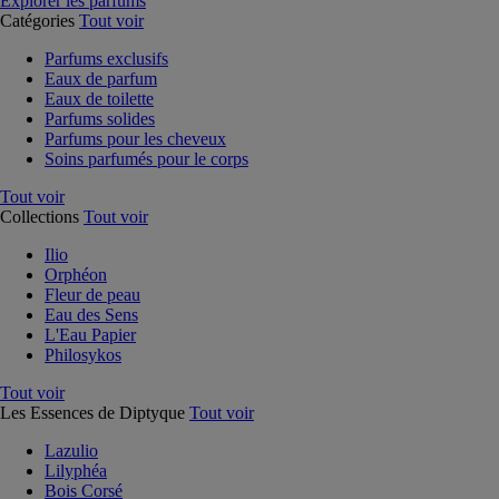
Explorer les parfums
Catégories
Tout voir
Parfums exclusifs
Eaux de parfum
Eaux de toilette
Parfums solides
Parfums pour les cheveux
Soins parfumés pour le corps
Tout voir
Collections
Tout voir
Ilio
Orphéon
Fleur de peau
Eau des Sens
L'Eau Papier
Philosykos
Tout voir
Les Essences de Diptyque
Tout voir
Lazulio
Lilyphéa
Bois Corsé