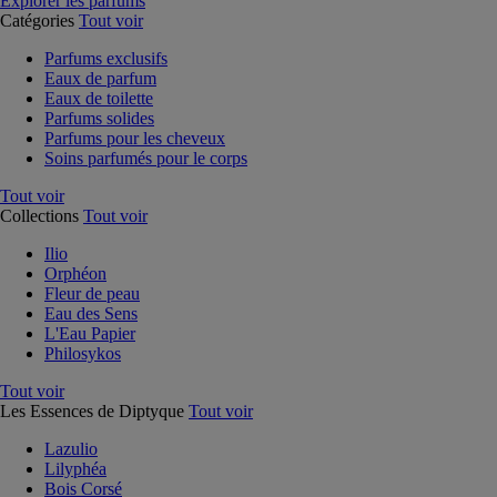
Explorer les parfums
Catégories
Tout voir
Parfums exclusifs
Eaux de parfum
Eaux de toilette
Parfums solides
Parfums pour les cheveux
Soins parfumés pour le corps
Tout voir
Collections
Tout voir
Ilio
Orphéon
Fleur de peau
Eau des Sens
L'Eau Papier
Philosykos
Tout voir
Les Essences de Diptyque
Tout voir
Lazulio
Lilyphéa
Bois Corsé