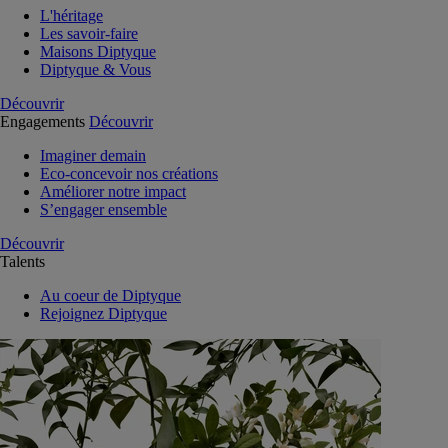
L'héritage
Les savoir-faire
Maisons Diptyque
Diptyque & Vous
Découvrir
Engagements
Découvrir
Imaginer demain
Eco-concevoir nos créations
Améliorer notre impact
S’engager ensemble
Découvrir
Talents
Au coeur de Diptyque
Rejoignez Diptyque