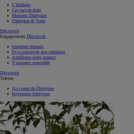
L'héritage
Les savoir-faire
Maisons Diptyque
Diptyque & Vous
Découvrir
Engagements
Découvrir
Imaginer demain
Eco-concevoir nos créations
Améliorer notre impact
S’engager ensemble
Découvrir
Talents
Au coeur de Diptyque
Rejoignez Diptyque