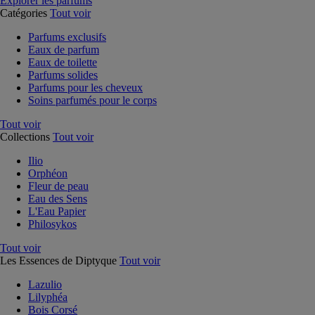
Explorer les parfums
Catégories
Tout voir
Parfums exclusifs
Eaux de parfum
Eaux de toilette
Parfums solides
Parfums pour les cheveux
Soins parfumés pour le corps
Tout voir
Collections
Tout voir
Ilio
Orphéon
Fleur de peau
Eau des Sens
L'Eau Papier
Philosykos
Tout voir
Les Essences de Diptyque
Tout voir
Lazulio
Lilyphéa
Bois Corsé