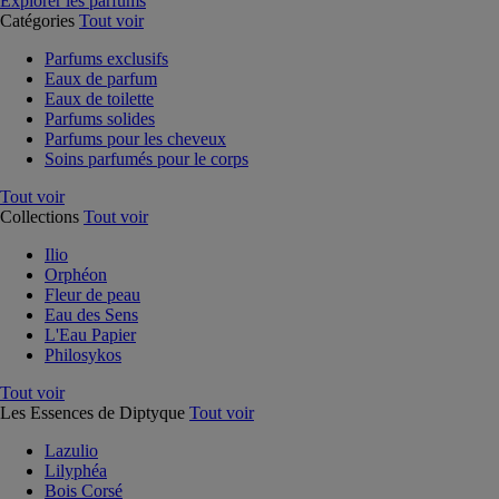
Explorer les parfums
Catégories
Tout voir
Parfums exclusifs
Eaux de parfum
Eaux de toilette
Parfums solides
Parfums pour les cheveux
Soins parfumés pour le corps
Tout voir
Collections
Tout voir
Ilio
Orphéon
Fleur de peau
Eau des Sens
L'Eau Papier
Philosykos
Tout voir
Les Essences de Diptyque
Tout voir
Lazulio
Lilyphéa
Bois Corsé