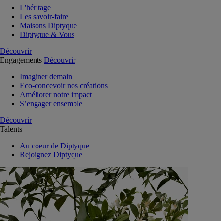
L'héritage
Les savoir-faire
Maisons Diptyque
Diptyque & Vous
Découvrir
Engagements
Découvrir
Imaginer demain
Eco-concevoir nos créations
Améliorer notre impact
S’engager ensemble
Découvrir
Talents
Au coeur de Diptyque
Rejoignez Diptyque